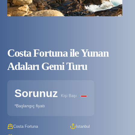
Costa Fortuna ile Yunan
Adaları Gemi Turu
Sorunuz
Kişi Başı
*Başlangıç fiyatı
Costa Fortuna
İstanbul