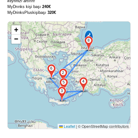
keyfinizi artırın!
MyDrınks kişi başı
240€
MyDrinksPluskişibaşı
320€
+
−
8
6
2
4
5
3
Leaflet
|
© OpenStreetMap contributors