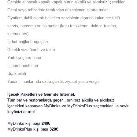
Gemide alınacak kapağı kapalı bütün alkollü ve alkolsüz içecekler
Gemi veya rehberiniz tarafından düzenlenen ekstra turlar
Fiyatlara dahil olarak belirtilen servislerin dışında kalan her türlü
servis, harcama ve hizmetler (kuru temizleme, doktor, telefon,
internet, vs)
İç hat bağlantı uçuşları
Gerekli vize ücreti ve takibi
Yurtdışı çıkış harcı
Liman transferleri
Uçak bileti
Yunan limanlarında extra günlük ziyaret yolcu vergisi
İçecek Paketleri ve Gemide İnternet.
Tüm bar ve restoranlarda geçerli, sınırsız alkollü ve alkolsüz
içecekleri kapsayan MyDirnks ve MyDrinksPlus seçenekleri ile seyir
keyfinizi artırın!
MyDrinks kişi başı
240€
MyDrinksPlus kişi başı
320€