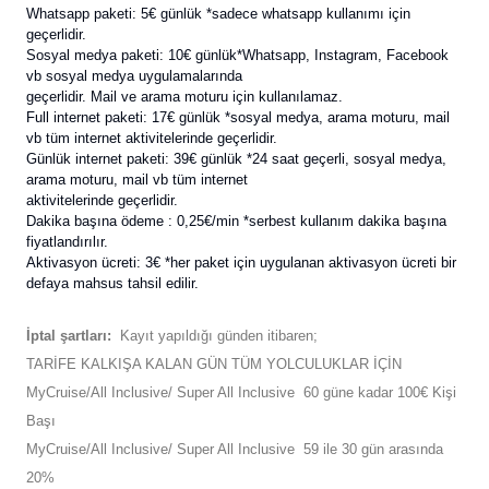
Whatsapp paketi: 5€ günlük *sadece whatsapp kullanımı için
geçerlidir.
Sosyal medya paketi: 10€ günlük*Whatsapp, Instagram, Facebook
vb sosyal medya uygulamalarında
geçerlidir. Mail ve arama moturu için kullanılamaz.
Full internet paketi: 17€ günlük *sosyal medya, arama moturu, mail
vb tüm internet aktivitelerinde geçerlidir.
Günlük internet paketi: 39€ günlük *24 saat geçerli, sosyal medya,
arama moturu, mail vb tüm internet
aktivitelerinde geçerlidir.
Dakika başına ödeme : 0,25€/min *serbest kullanım dakika başına
fiyatlandırılır.
Aktivasyon ücreti: 3€ *her paket için uygulanan aktivasyon ücreti bir
defaya mahsus tahsil edilir.
İptal şartları:
Kayıt yapıldığı günden itibaren;
TARİFE KALKIŞA KALAN GÜN TÜM YOLCULUKLAR İÇİN
MyCruise/All Inclusive/ Super All Inclusive 60 güne kadar 100€ Kişi
Başı
MyCruise/All Inclusive/ Super All Inclusive 59 ile 30 gün arasında
20%