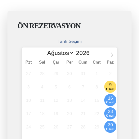
ÖN REZERVASYON
Tarih Seçimi
Pzt
Sal
Çar
Per
Cum
Cmt
Paz
27
28
29
30
31
1
2
9
3
4
5
6
7
8
€ null
16
10
11
12
13
14
15
€ null
23
17
18
19
20
21
22
€ null
30
24
25
26
27
28
29
€ null