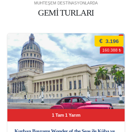
MUHTEŞEM DESTİNASYONLARDA
GEMİ TURLARI
€
3.196
160.388 ₺
1 Tam 1 Yarım
Kurban Bayramı Wonder of the Seas ile Küba ve