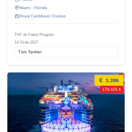
Miami - Florida
Royal Caribbean Cruises
THY ile Paket Program
14 Ocak 2027
€
3.396
170.425 ₺