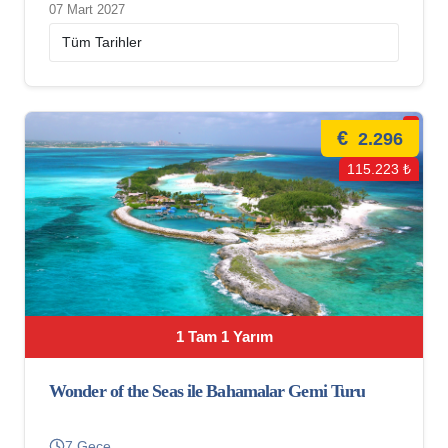
07 Mart 2027
€
2.296
115.223 ₺
1 Tam 1 Yarım
Wonder of the Seas ile Bahamalar Gemi Turu
7 Gece