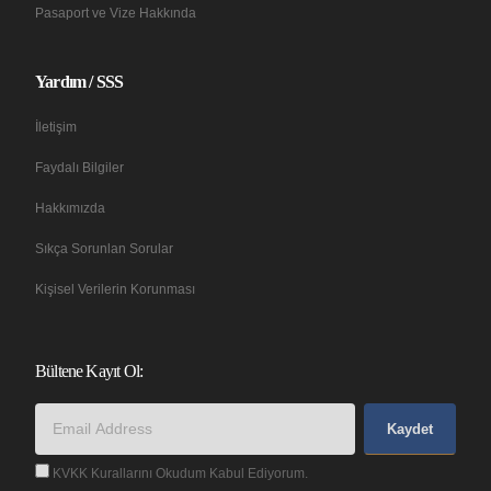
Pasaport ve Vize Hakkında
Yardım / SSS
İletişim
Faydalı Bilgiler
Hakkımızda
Sıkça Sorunlan Sorular
Kişisel Verilerin Korunması
Bültene Kayıt Ol:
Kaydet
KVKK Kurallarını Okudum Kabul Ediyorum.