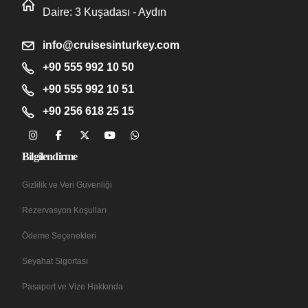
Daire: 3 Kuşadası - Aydın
info@cruisesinturkey.com
+90 555 992 10 50
+90 555 992 10 51
+90 256 618 25 15
Bilgilendirme
Gizlilik ve Veri Güvenliği
Rezervasyon Koşulları
Ödeme Seçenekleri
Seyahat Sigortası
Pasaport ve Vize Hakkında