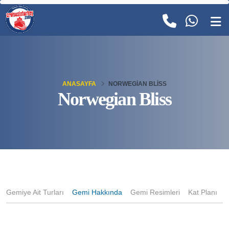
ANASAYFA
NORWEGIAN BLISS
Norwegian Bliss
Gemiye Ait Turları
Gemi Hakkında
Gemi Resimleri
Kat Planı
K