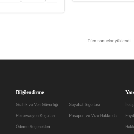
Tüm sonuçlar yüklendi.
Bilgilendirme
Yar
Gizlilik ve Veri Güvenliği
Seyahat Sigortası
İleti
Rezervasyon Koşulları
Pasaport ve Vize Hakkında
Fayda
Ödeme Seçenekleri
Hakk