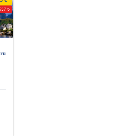
537 ₺
uru