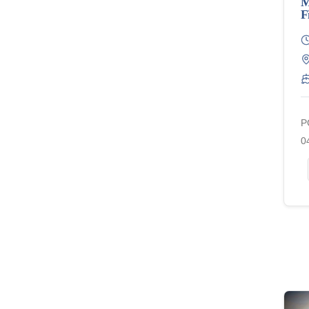
M
F
P
0