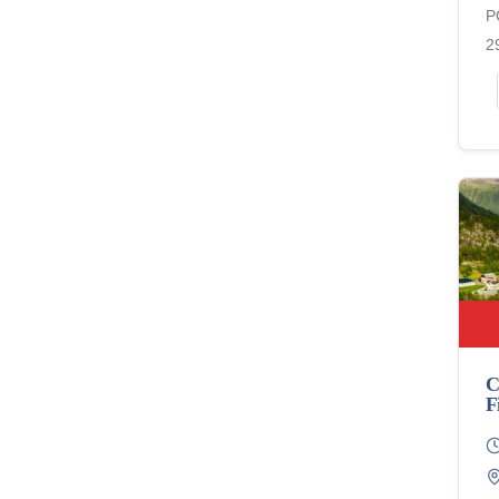
P
2
C
F