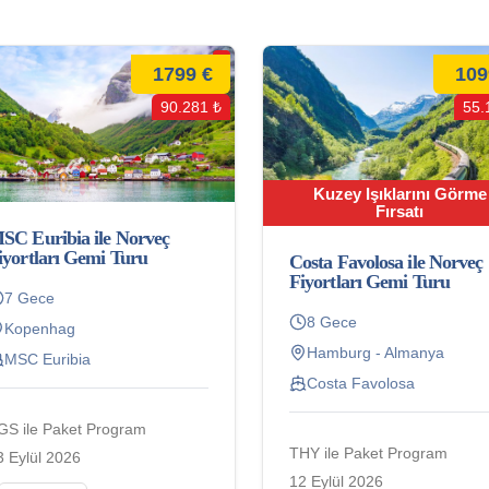
1799 €
109
90.281 ₺
55.
Kuzey Işıklarını Görme
Fırsatı
SC Euribia ile Norveç
iyortları Gemi Turu
Costa Favolosa ile Norveç
Fiyortları Gemi Turu
7 Gece
8 Gece
Kopenhag
Hamburg - Almanya
MSC Euribia
Costa Favolosa
GS ile Paket Program
THY ile Paket Program
3 Eylül 2026
12 Eylül 2026