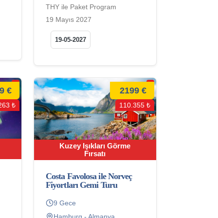
THY ile Paket Program
19 Mayıs 2027
19-05-2027
9 €
2199 €
263 ₺
110.355 ₺
Kuzey Işıkları Görme
Fırsatı
Costa Favolosa ile Norveç
Fiyortları Gemi Turu
9 Gece
Hamburg - Almanya