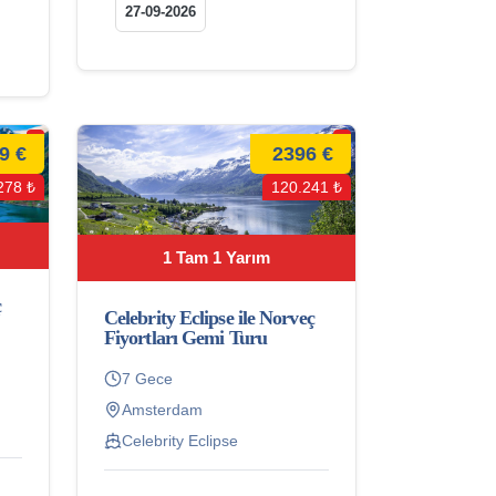
27-09-2026
9 €
2396 €
278 ₺
120.241 ₺
1 Tam 1 Yarım
ç
Celebrity Eclipse ile Norveç
Fiyortları Gemi Turu
7 Gece
Amsterdam
Celebrity Eclipse