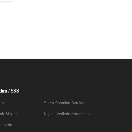
dım / SSS
şim
Sıkça Sorunlan Sorular
lı Bilgiler
Kişisel Verilerin Korunması
ımızda