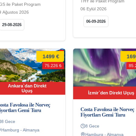
THY ile Paket Program
GS ile Paket Program
06 Eylül 2026
9 Ağustos 2026
06-09-2026
29-08-2026
1499 €
169
75.226 ₺
85.
Ankara`dan Direkt
Uçuş
İzmir`den Direkt Uçuş
osta Favolosa ile Norveç
Costa Favolosa ile Norveç
iyortları Gemi Turu
Fiyortları Gemi Turu
8 Gece
8 Gece
Hamburg - Almanya
Hamburg - Almanya