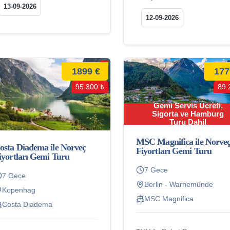
13-09-2026
12-09-2026
1899 €
177
95.300 ₺
89.
Gemi Servis Ücreti,
Sigorta ve Hamburg
Turu Dahil
MSC Magnifica ile Norve
osta Diadema ile Norveç
Fiyortları Gemi Turu
iyortları Gemi Turu
7 Gece
7 Gece
Berlin - Warnemünde
Kopenhag
MSC Magnifica
Costa Diadema