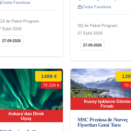
Costa Favolosa
Costa Favolosa
GS ile Paket Program
SQ ile Paket Program
7 Eylül 2026
27 Eylül 2026
27-09-2026
27-09-2026
1499 €
139
75.226 ₺
70.
Kuzey Işıklarını Görme
Fırsatı
Ankara`dan Direk
Uçuş
MSC Preziosa ile Norveç
Fiyortları Gemi Turu