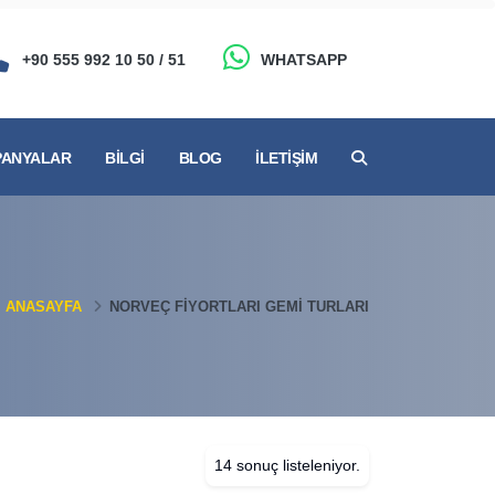
+90 555 992 10 50 / 51
WHATSAPP
ANYALAR
BILGI
BLOG
İLETIŞIM
ANASAYFA
NORVEÇ FIYORTLARI GEMI TURLARI
14 sonuç listeleniyor.