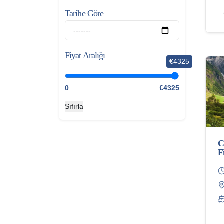
Tarihe Göre
Fiyat Aralığı
€4325
0
€4325
Sıfırla
C
F