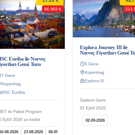
86.969 ₺
214.
Explora Journey III ile
Norveç Fiyortları Gemi T
SC Euriba ile Norveç
iyortları Gemi Turu
5 Gece
Kopenhag
7 Gece
Explora III
Kopenhag
MSC Euribia
Sadece Gemi
02 Eylül 2026
JET ile Paket Program
6 Eylül 2026`ya kadar
02-09-2026
16-08-2026
23-08-2026
06-09-2026