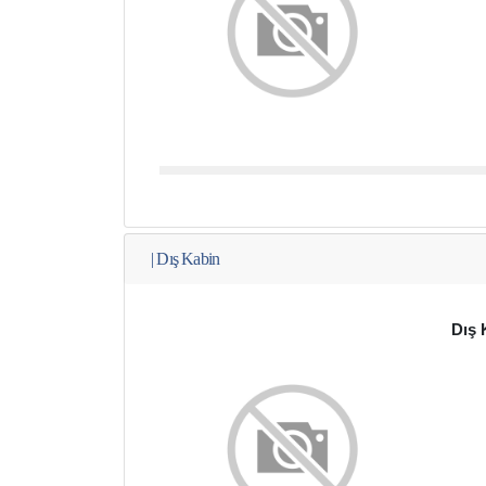
|
Dış Kabin
Dış 