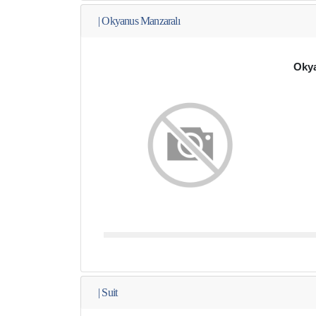
|
Okyanus Manzaralı
Okya
|
Suit