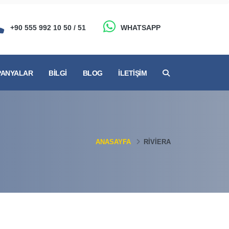
+90 555 992 10 50 / 51
WHATSAPP
ANYALAR
BILGI
BLOG
İLETIŞIM
ANASAYFA
RIVIERA