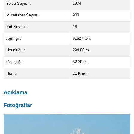
Yolcu Sayısı :
1974
Mürettabat Sayısı :
900
Kat Sayısı :
16
Ağırlığı :
91627 ton.
Uzunluğu :
294.00 m.
Genişliği :
32.20 m.
Hızı :
21 Km/h
Açıklama
Fotoğraflar