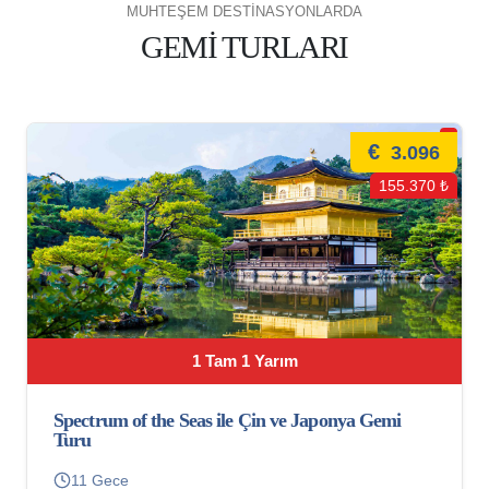
MUHTEŞEM DESTİNASYONLARDA
GEMİ TURLARI
€
3.096
155.370 ₺
1 Tam 1 Yarım
Spectrum of the Seas ile Çin ve Japonya Gemi
Turu
11 Gece