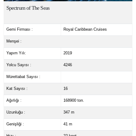
Spectrum of The Seas
Gemi Firması :
Royal Caribbean Cruises
Menşei :
Yapım Yılı:
2019
Yolcu Sayısı :
4246
Mürettabat Sayısı :
Kat Sayısı :
16
Ağırlığı :
168900 ton.
Uzunluğu :
347 m
Genişliği :
41 m
Hızı :
22 knot