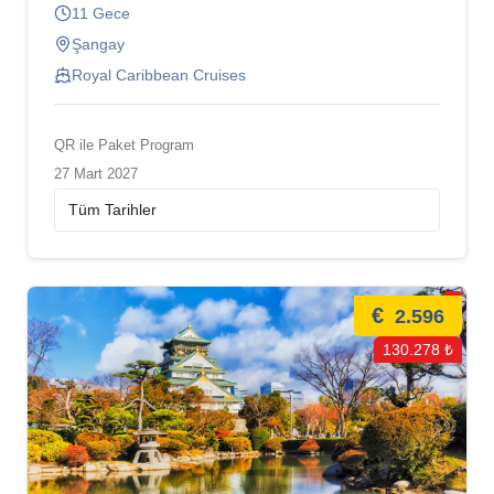
11 Gece
Şangay
Royal Caribbean Cruises
QR ile Paket Program
27 Mart 2027
€
2.596
130.278 ₺