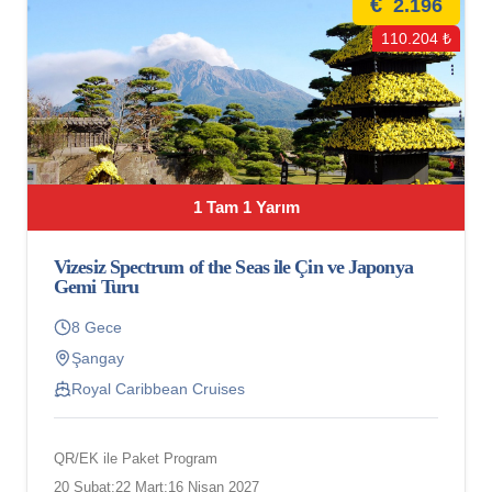
€
2.196
110.204 ₺
1 Tam 1 Yarım
Vizesiz Spectrum of the Seas ile Çin ve Japonya
Gemi Turu
8 Gece
Şangay
Royal Caribbean Cruises
QR/EK ile Paket Program
20 Şubat;22 Mart;16 Nisan 2027