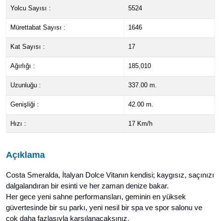
Yolcu Sayısı :
5524
Mürettabat Sayısı :
1646
Kat Sayısı :
17
Ağırlığı :
185,010
Uzunluğu :
337.00 m.
Genişliği :
42.00 m.
Hızı :
17 Km/h
Açıklama
Costa Smeralda,
İtalyan Dolce Vita
nın kendisi; kaygısız, saçınızı
dalgalandıran bir esinti ve her zaman denize bakar.
Her gece yeni
sahne performansları
, geminin en yüksek
güvertesinde bir
su parkı
, yeni nesil bir
spa
ve
spor salonu
ve
çok daha fazlasıyla karşılanacaksınız.