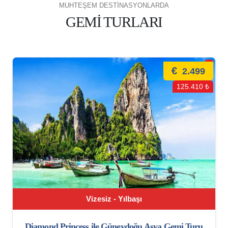
MUHTEŞEM DESTİNASYONLARDA
GEMİ TURLARI
€
2.499
125.410 ₺
Vizesiz - Yılbaşı
Diamond Princess ile Güneydoğu Asya Gemi Turu