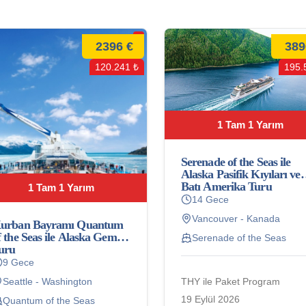
2396 €
389
120.241 ₺
195.
1 Tam 1 Yarım
Serenade of the Seas ile
Alaska Pasifik Kıyıları ve
Batı Amerika Turu
1 Tam 1 Yarım
14 Gece
Vancouver - Kanada
urban Bayramı Quantum
f the Seas ile Alaska Gemi
Serenade of the Seas
uru
9 Gece
THY ile Paket Program
Seattle - Washington
19 Eylül 2026
Quantum of the Seas