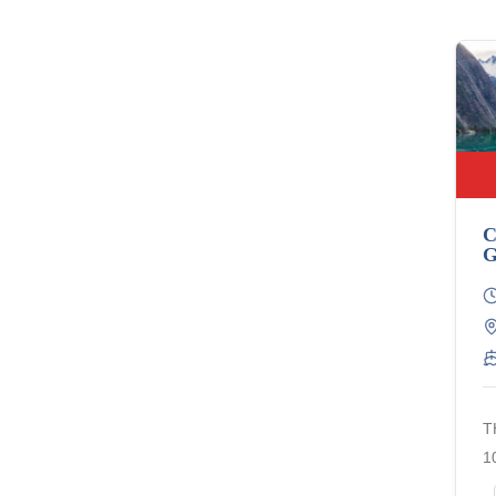
C
G
T
1