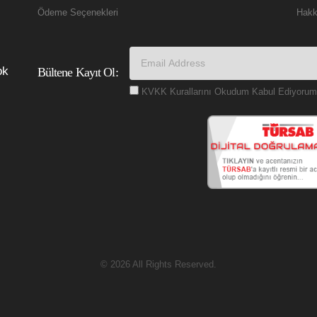
Ödeme Seçenekleri
Hakk
ok
Bültene Kayıt Ol:
KVKK Kurallarını Okudum Kabul Ediyorum
© 2026 All Rights Reserved.