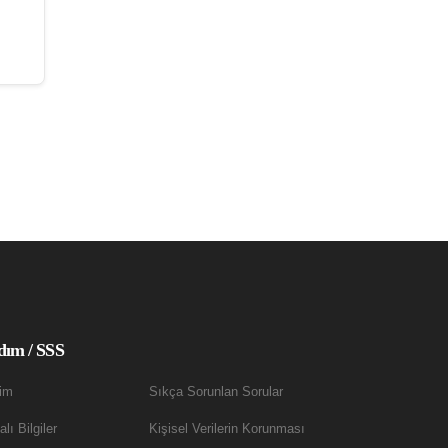
dım / SSS
şim
Sıkça Sorunlan Sorular
lı Bilgiler
Kişisel Verilerin Korunması