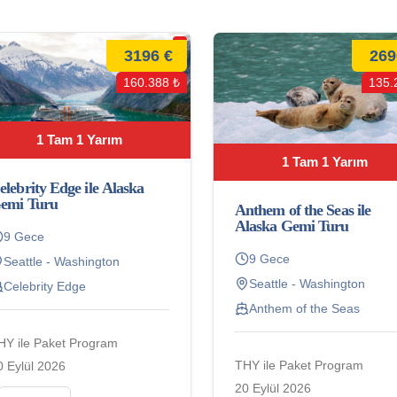
3196 €
269
160.388 ₺
135.
1 Tam 1 Yarım
1 Tam 1 Yarım
elebrity Edge ile Alaska
emi Turu
Anthem of the Seas ile
Alaska Gemi Turu
9 Gece
9 Gece
Seattle - Washington
Seattle - Washington
Celebrity Edge
Anthem of the Seas
HY ile Paket Program
THY ile Paket Program
0 Eylül 2026
20 Eylül 2026