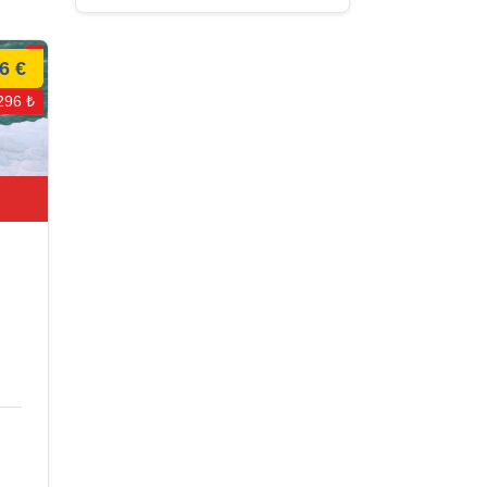
6 €
296 ₺