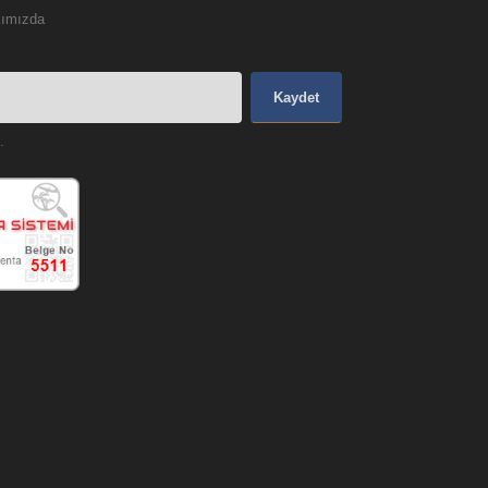
ımızda
Kaydet
.