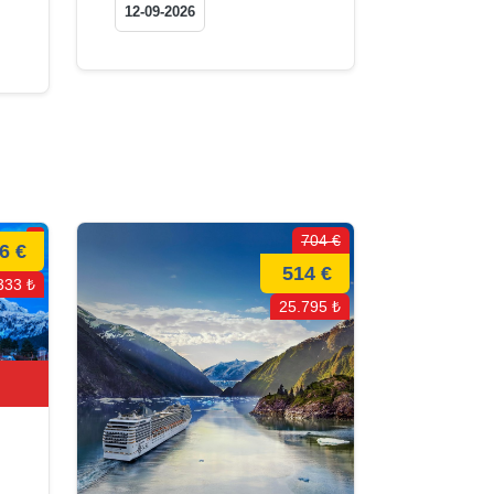
12-09-2026
704 €
6 €
514 €
333 ₺
25.795 ₺