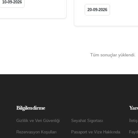
10-09-2026
20-09-2026
Tüm sonuçlar yüklendi.
Bilgilendirme
Yar
Gizlilik ve Veri Güvenliği
Seyahat Sigortası
İleti
Rezervasyon Koşulları
Pasaport ve Vize Hakkında
Fayda