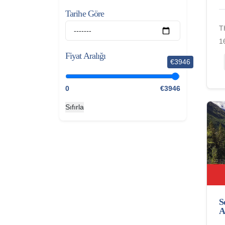
Tarihe Göre
T
1
Fiyat Aralığı
€3946
0
€3946
Sıfırla
S
A