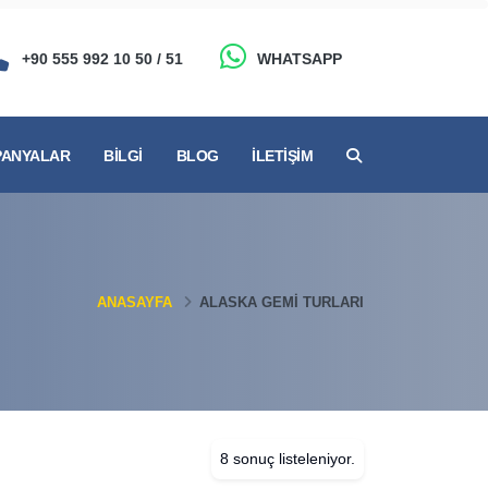
+90 555 992 10 50 / 51
WHATSAPP
ANYALAR
BILGI
BLOG
İLETIŞIM
ANASAYFA
ALASKA GEMI TURLARI
8 sonuç listeleniyor.