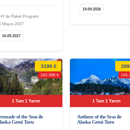
19-09-2026
HY ile Paket Program
6 Mayıs 2027
16-05-2027
3196 €
289
160.388 ₺
145.
1 Tam 1 Yarım
1 Tam 1 Yarım
Anthem of the Seas ile
erenade of the Seas ile
Alaska Gemi Turu
laska Gemi Turu