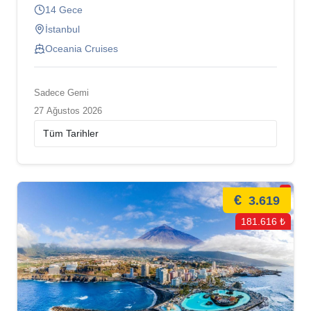
14 Gece
İstanbul
Oceania Cruises
Sadece Gemi
27 Ağustos 2026
€
3.619
181.616 ₺