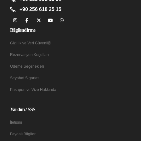
+90 256 618 25 15
Bilgilendirme
Gizlilik ve Veri Güvenliği
Rezervasyon Koşulları
Ödeme Seçenekleri
Seyahat Sigortası
Pasaport ve Vize Hakkında
Yardım / SSS
İletişim
Faydalı Bilgiler