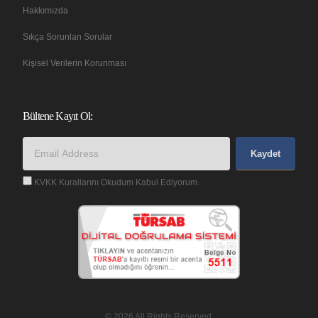
Hakkımızda
Sıkça Sorunlan Sorular
Kişisel Verilerin Korunması
Bültene Kayıt Ol:
Kaydet
KVKK Kurallarını Okudum Kabul Ediyorum.
© 2026 All Rights Reserved.