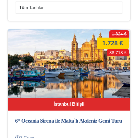
1.824 €
1.728 €
86.718 ₺
İstanbul Bitişli
6* Oceania Sirena ile Malta`lı Akdeniz Gemi Turu
7 Gece