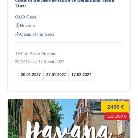
Oasis of the Seas ile Küba ve Bahamalar Gemi
Turu
10 Gece
Havana
Oasis of the Seas
THY ile Paket Program
20,27 Ocak; 17 Şubat 2027
20-01-2027
27-01-2027
17-02-2027
2496 €
125.260 ₺