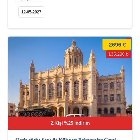
12-05-2027
2696 €
135.296 ₺
2.Kişi %25 İndirim