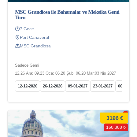
MSC Grandiosa ile Bahamalar ve Meksika Gemi
Turu
7 Gece
Port Canaveral
MSC Grandiosa
Sadece Gemi
12,26 Ara; 09,23 Oca; 06,20 Şub; 06,20 Mar;03 Nis 2027
12-12-2026
26-12-2026
09-01-2027
23-01-2027
06-02-202
3196 €
160.388 ₺