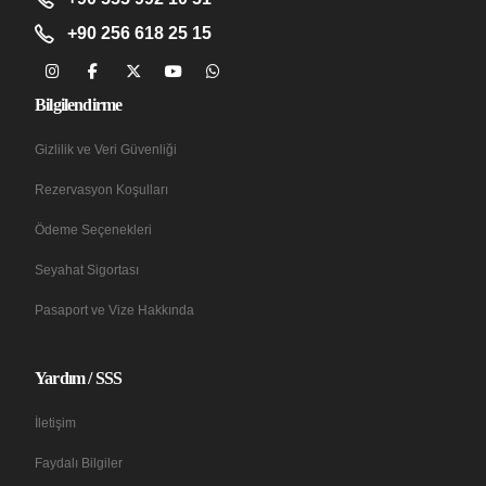
+90 256 618 25 15
Bilgilendirme
Gizlilik ve Veri Güvenliği
Rezervasyon Koşulları
Ödeme Seçenekleri
Seyahat Sigortası
Pasaport ve Vize Hakkında
Yardım / SSS
İletişim
Faydalı Bilgiler