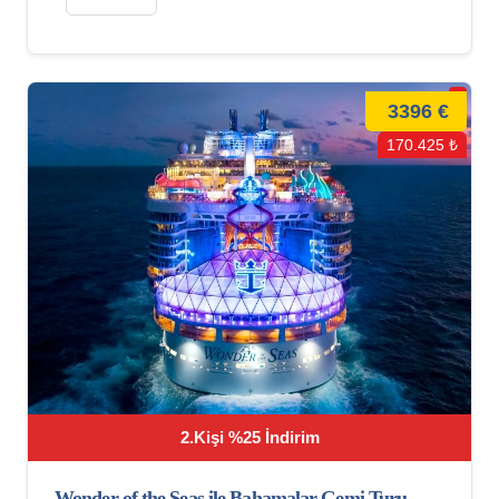
3396 €
170.425 ₺
2.Kişi %25 İndirim
Wonder of the Seas ile Bahamalar Gemi Turu