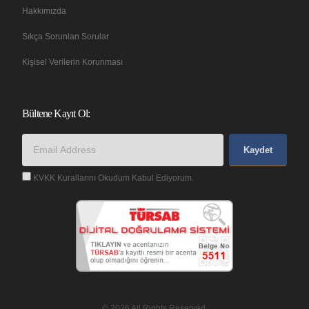
Hakkımızda
Sıkça Sorunlan Sorular
Kişisel Verilerin Korunması
Bültene Kayıt Ol:
Kaydet
KVKK Kurallarını Okudum Kabul Ediyorum.
© 2026 All Rights Reserved.