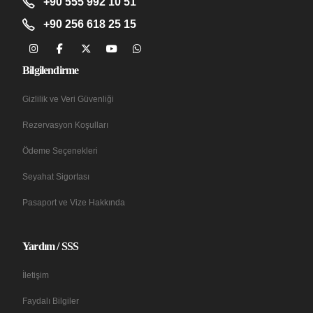
+90 555 992 10 51
+90 256 618 25 15
Bilgilendirme
Gizlilik ve Veri Güvenliği
Rezervasyon Koşulları
Ödeme Seçenekleri
Seyahat Sigortası
Pasaport ve Vize Hakkında
Yardım / SSS
İletişim
Faydalı Bilgiler