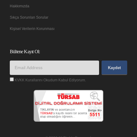
Hakkımızda
Sıkça Sorunlan Sorular
Kişisel Verilerin Korunması
Bültene Kayıt Ol:
Kaydet
KVKK Kurallarını Okudum Kabul Ediyorum.