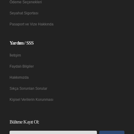
Ödeme Seçenekleri
Seyahat Sigortası
Pasaport ve Vize Hakkında
Yardım / SSS
İletişim
Faydalı Bilgiler
Hakkımızda
Sıkça Sorunlan Sorular
Kişisel Verilerin Korunması
Bültene Kayıt Ol: