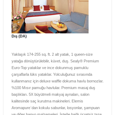
Dış (DA)
Yaklaşık 174-255 sq. ft. 2 alt yatak, 1 queen-size
yatağa dönüştürülebilir, küvet, duş. Sealy® Premium
Euro-Top yataklar ve ince dokunmuş pamuklu
çarşaflarla lüks yataklar. Yolculuğunuz sırasında
kullanmanız için deluxe waffle dokuma havlu bornozlar.
%100 Mısır pamuğu havlular. Premium masaj duş
başlıkları. 5X büyütmeli makyaj aynaları, salon
kalitesinde saç kurutma makineleri. Elemis
Aromapure`dan kokulu sabunlar, losyonlar, şampuan
ve diğer banyo malzemeleri. İsteğe bağlı ücretsiz taze