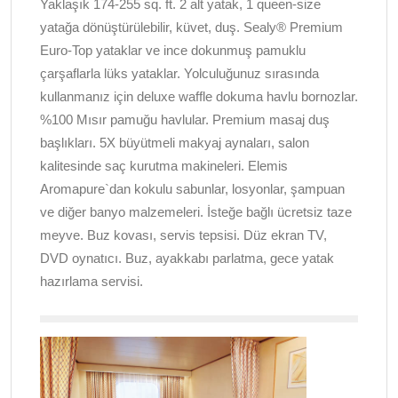
Yaklaşık 174-255 sq. ft. 2 alt yatak, 1 queen-size
yatağa dönüştürülebilir, küvet, duş. Sealy® Premium
Euro-Top yataklar ve ince dokunmuş pamuklu
çarşaflarla lüks yataklar. Yolculuğunuz sırasında
kullanmanız için deluxe waffle dokuma havlu bornozlar.
%100 Mısır pamuğu havlular. Premium masaj duş
başlıkları. 5X büyütmeli makyaj aynaları, salon
kalitesinde saç kurutma makineleri. Elemis
Aromapure`dan kokulu sabunlar, losyonlar, şampuan
ve diğer banyo malzemeleri. İsteğe bağlı ücretsiz taze
meyve. Buz kovası, servis tepsisi. Düz ekran TV,
DVD oynatıcı. Buz, ayakkabı parlatma, gece yatak
hazırlama servisi.