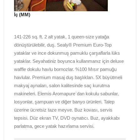
İç (MM)
141-226 sq. ft. 2 alt yatak, 1 queen-size yatağa
dönüştürülebilir, duş. Sealy® Premium Euro-Top
yataklar ve ince dokunmuş pamuklu çarşaflarla lüks
yataklar. Seyahatiniz boyunca kullanmanız için deluxe
waffle dokulu havlu bornozlar. %100 Mısır pamuğu
havlular. Premium masaj duş başlıkları. 5X büyütmeli
makyaj aynaları, salon kalitesinde saç kurutma
makineleri. Elemis Aromapure`dan kokulu sabunlar,
losyonlar, şampuan ve diğer banyo ürünleri. Talep
üzerine ücretsiz taze meyve. Buz kovası, servis
tepsisi. Düz ekran TV, DVD oynatıcı. Buz, ayakkabı
parlatma, gece yatak hazırlama servisi.