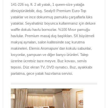
141-226 sq. ft. 2 alt yatak, 1 queen-size yatağa
dönüştürülebilir, duş. Sealy® Premium Euro-Top
yataklar ve ince dokunmuş pamuklu çarşaflarla lüks
yataklar. Seyahatiniz boyunca kullanmanız için deluxe
waffle dokulu havlu bornozlar. %100 Mısır pamuğu
havlular. Premium masaj duş başlıkları. 5X büyütmeli
makyaj aynaları, salon kalitesinde saç kurutma
makineleri. Elemis Aromapure`dan kokulu sabunlar,
losyonlar, şampuan ve diğer banyo ürünleri. Talep
üzerine ücretsiz taze meyve. Buz kovası, servis
tepsisi. Düz ekran TV, DVD oynatıcı. Buz, ayakkabı
parlatma, gece yatak hazırlama servisi.