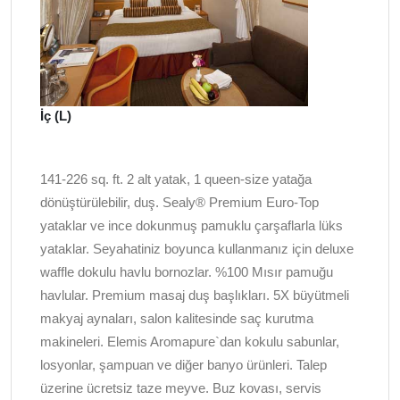
İç (L)
141-226 sq. ft. 2 alt yatak, 1 queen-size yatağa
dönüştürülebilir, duş. Sealy® Premium Euro-Top
yataklar ve ince dokunmuş pamuklu çarşaflarla lüks
yataklar. Seyahatiniz boyunca kullanmanız için deluxe
waffle dokulu havlu bornozlar. %100 Mısır pamuğu
havlular. Premium masaj duş başlıkları. 5X büyütmeli
makyaj aynaları, salon kalitesinde saç kurutma
makineleri. Elemis Aromapure`dan kokulu sabunlar,
losyonlar, şampuan ve diğer banyo ürünleri. Talep
üzerine ücretsiz taze meyve. Buz kovası, servis