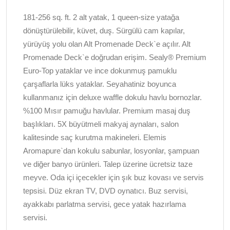
181-256 sq. ft. 2 alt yatak, 1 queen-size yatağa
dönüştürülebilir, küvet, duş. Sürgülü cam kapılar,
yürüyüş yolu olan Alt Promenade Deck`e açılır. Alt
Promenade Deck`e doğrudan erişim. Sealy® Premium
Euro-Top yataklar ve ince dokunmuş pamuklu
çarşaflarla lüks yataklar. Seyahatiniz boyunca
kullanmanız için deluxe waffle dokulu havlu bornozlar.
%100 Mısır pamuğu havlular. Premium masaj duş
başlıkları. 5X büyütmeli makyaj aynaları, salon
kalitesinde saç kurutma makineleri. Elemis
Aromapure`dan kokulu sabunlar, losyonlar, şampuan
ve diğer banyo ürünleri. Talep üzerine ücretsiz taze
meyve. Oda içi içecekler için şık buz kovası ve servis
tepsisi. Düz ekran TV, DVD oynatıcı. Buz servisi,
ayakkabı parlatma servisi, gece yatak hazırlama
servisi.