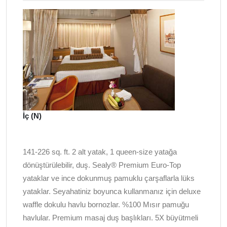
İç (N)
141-226 sq. ft. 2 alt yatak, 1 queen-size yatağa
dönüştürülebilir, duş. Sealy® Premium Euro-Top
yataklar ve ince dokunmuş pamuklu çarşaflarla lüks
yataklar. Seyahatiniz boyunca kullanmanız için deluxe
waffle dokulu havlu bornozlar. %100 Mısır pamuğu
havlular. Premium masaj duş başlıkları. 5X büyütmeli