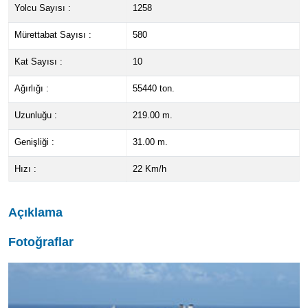
Yolcu Sayısı :
1258
Mürettabat Sayısı :
580
Kat Sayısı :
10
Ağırlığı :
55440 ton.
Uzunluğu :
219.00 m.
Genişliği :
31.00 m.
Hızı :
22 Km/h
Açıklama
Fotoğraflar