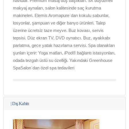
havlular. Premium masaj duş başlıkları. 5X büyütmeli
makyaj aynaları, salon kalitesinde saç kurutma
makineleri. Elemis Aromapure`dan kokulu sabunlar,
losyonlar, şampuan ve diğer banyo ürünleri. Talep
üzerine ücretsiz taze meyve. Buz kovası, servis
tepsisi. Düz ekran TV, DVD oynatıcı. Buz, ayakkabı
parlatma, gece yatak hazırlama servisi. Spa olanakları
şunları içerir: Yoga matları, iPod® bağlantı istasyonları,
odada tezgah üstü su özelliği. Yakındaki Greenhouse
SpaSalon`dan özel spa tedavileri
|
Dış Kabin