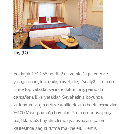
Dış (C)
Yaklaşık 174-255 sq. ft. 2 alt yatak, 1 queen-size
yatağa dönüştürülebilir, küvet, duş. Sealy® Premium
Euro-Top yataklar ve ince dokunmuş pamuklu
çarşaflarla lüks yataklar. Seyahatiniz boyunca
kullanmanız için deluxe waffle dokulu havlu bornozlar.
%100 Mısır pamuğu havlular. Premium masaj duş
başlıkları. 5X büyütmeli makyaj aynaları, salon
kalitesinde saç kurutma makineleri. Elemis