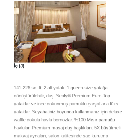
İç (J)
141-226 sq. ft. 2 alt yatak, 1 queen-size yatağa
dönüştürülebilir, duş. Sealy® Premium Euro-Top
yataklar ve ince dokunmuş pamuklu çarşaflarla lüks
yataklar. Seyahatiniz boyunca kullanmanız için deluxe
waffle dokulu havlu bornozlar. %100 Mısır pamuğu
havlular. Premium masaj duş başlıkları. 5X büyütmeli
makyaj aynaları, salon kalitesinde saç kurutma