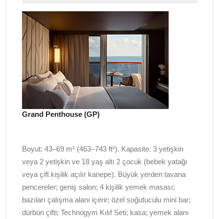
Grand Penthouse (GP)
Boyut: 43–69 m² (463–743 ft²). Kapasite: 3 yetişkin
veya 2 yetişkin ve 18 yaş altı 2 çocuk (bebek yatağı
veya çift kişilik açılır kanepe). Büyük yerden tavana
pencereler; geniş salon; 4 kişilik yemek masası;
bazıları çalışma alanı içerir; özel soğutuculu mini bar;
dürbün çifti; Technogym Kılıf Seti; kasa; yemek alanı