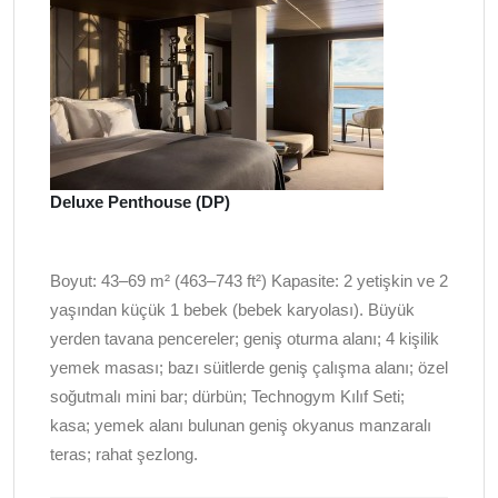
Deluxe Penthouse (DP)
Boyut: 43–69 m² (463–743 ft²) Kapasite: 2 yetişkin ve 2
yaşından küçük 1 bebek (bebek karyolası). Büyük
yerden tavana pencereler; geniş oturma alanı; 4 kişilik
yemek masası; bazı süitlerde geniş çalışma alanı; özel
soğutmalı mini bar; dürbün; Technogym Kılıf Seti;
kasa; yemek alanı bulunan geniş okyanus manzaralı
teras; rahat şezlong.