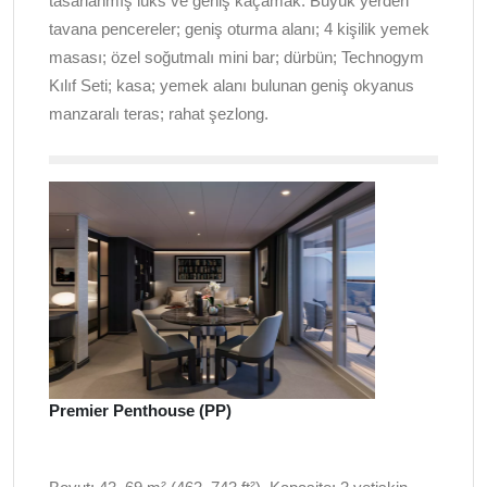
tasarlanmış lüks ve geniş kaçamak. Büyük yerden
tavana pencereler; geniş oturma alanı; 4 kişilik yemek
masası; özel soğutmalı mini bar; dürbün; Technogym
Kılıf Seti; kasa; yemek alanı bulunan geniş okyanus
manzaralı teras; rahat şezlong.
Premier Penthouse (PP)