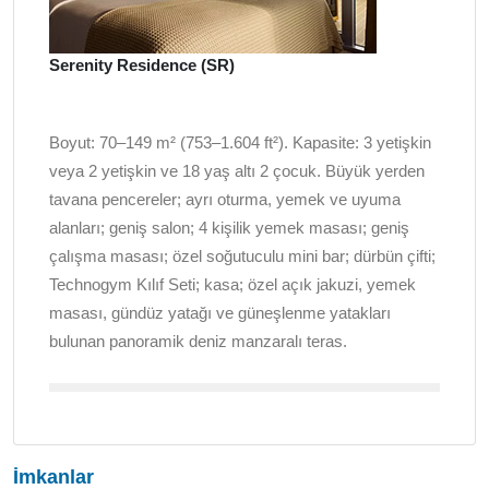
Serenity Residence (SR)
Boyut: 70–149 m² (753–1.604 ft²). Kapasite: 3 yetişkin
veya 2 yetişkin ve 18 yaş altı 2 çocuk. Büyük yerden
tavana pencereler; ayrı oturma, yemek ve uyuma
alanları; geniş salon; 4 kişilik yemek masası; geniş
çalışma masası; özel soğutuculu mini bar; dürbün çifti;
Technogym Kılıf Seti; kasa; özel açık jakuzi, yemek
masası, gündüz yatağı ve güneşlenme yatakları
bulunan panoramik deniz manzaralı teras.
İmkanlar