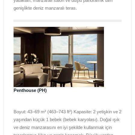
yatakları, manzaralı salon ve duşlu panoramik tam
genişlikte deniz manzaralı teras.
Penthouse (PH)
Boyut: 43–69 m² (463–743 ft²) Kapasite: 2 yetişkin ve 2
yaşından küçük 1 bebek (bebek karyolası). Doğal ışık
ve deniz manzarasını en iyi şekilde kullanmak için