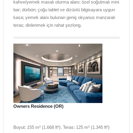
kahve/yemek masalı oturma alanı; özel soğutmalı mini
bar; dürbün; çoğu tablet ve dizüstü bilgisayara uygun
kasa; yemek alanı bulunan geniş okyanus manzaralı
teras; dinlenmek için rahat şezlong.
Owners Residence (OR)
Boyut: 155 m² (1.668 ft²). Teras: 125 m² (1.345 ft²)