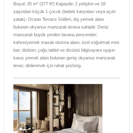
Boyut: 35 m² (377 ft²) Kapasite: 2 yetişkin ve 18
yaşından küçük 1 çocuk (bebek karyolası veya açılır
yatak). Ocean Terrace Süitleri, dış yemek alanı
bulunan okyanus manzaralı terasa sahiptir. Deniz
manzaralı büyük yerden tavana pencereler;
kahve/yemek masalı oturma alanı; özel soğutmalı mini
bar; dürbün; çoğu tablet ve dizüstü bilgisayara uygun
kasa; yemek alanı bulunan geniş okyanus manzaralı
teras; dinlenmek için rahat şezlong.