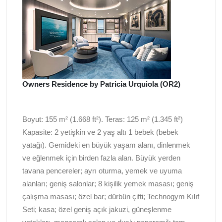
Owners Residence by Patricia Urquiola (OR2)
Boyut: 155 m² (1.668 ft²). Teras: 125 m² (1.345 ft²)
Kapasite: 2 yetişkin ve 2 yaş altı 1 bebek (bebek
yatağı). Gemideki en büyük yaşam alanı, dinlenmek
ve eğlenmek için birden fazla alan. Büyük yerden
tavana pencereler; ayrı oturma, yemek ve uyuma
alanları; geniş salonlar; 8 kişilik yemek masası; geniş
çalışma masası; özel bar; dürbün çifti; Technogym Kılıf
Seti; kasa; özel geniş açık jakuzi, güneşlenme