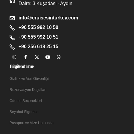
Daire: 3 Kuşadası - Aydın
info@cruisesinturkey.com
+90 555 992 10 50
+90 555 992 10 51
+90 256 618 25 15
Bilgilendirme
Gizlilik ve Veri Güvenliği
Rezervasyon Koşulları
Ödeme Seçenekleri
Seyahat Sigortası
Pasaport ve Vize Hakkında