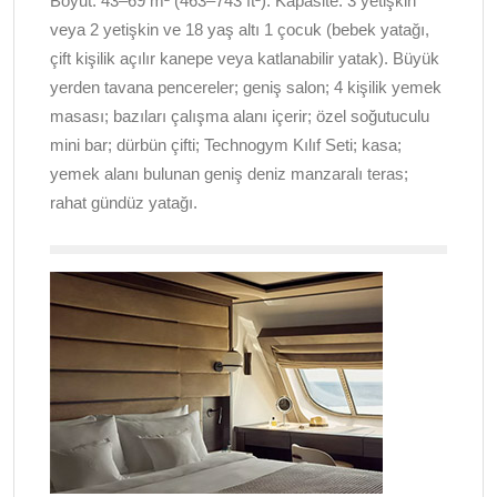
Boyut: 43–69 m² (463–743 ft²). Kapasite: 3 yetişkin
veya 2 yetişkin ve 18 yaş altı 1 çocuk (bebek yatağı,
çift kişilik açılır kanepe veya katlanabilir yatak). Büyük
yerden tavana pencereler; geniş salon; 4 kişilik yemek
masası; bazıları çalışma alanı içerir; özel soğutuculu
mini bar; dürbün çifti; Technogym Kılıf Seti; kasa;
yemek alanı bulunan geniş deniz manzaralı teras;
rahat gündüz yatağı.