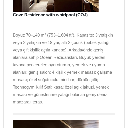
Cove Residence with whirlpool (COJ)
Boyut: 70–149 m² (753–1.604 ft²). Kapasite: 3 yetişkin
veya 2 yetişkin ve 18 yaş altı 2 çocuk (bebek yatağı
veya çift kişilik açılır kanepe). Arkada/önde geniş
alanlara sahip Ocean Rezidansları. Büyük yerden
tavana pencereler; ayrı oturma, yemek ve uyuma
alanları; geniş salon; 4 kişilik yemek masası; çalışma
masası; özel soğutuculu mini bar; dürbün çifti;
Technogym Kılıf Seti; kasa; özel açık jakuzi, yemek
masası ve güneşlenme yatağı bulunan geniş deniz
manzaralı teras.