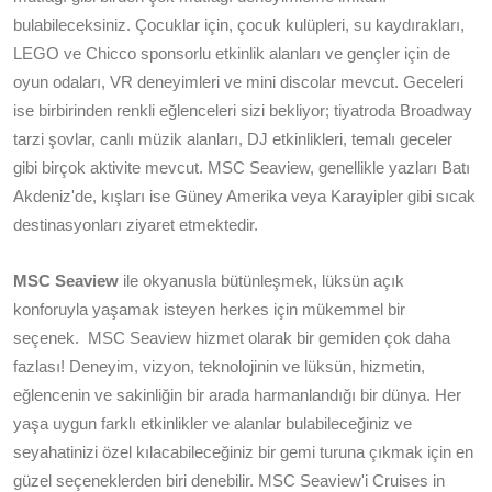
bulabileceksiniz. Çocuklar için, çocuk kulüpleri, su kaydırakları,
LEGO ve Chicco sponsorlu etkinlik alanları ve gençler için de
oyun odaları, VR deneyimleri ve mini discolar mevcut. Geceleri
ise birbirinden renkli eğlenceleri sizi bekliyor; tiyatroda Broadway
tarzi şovlar, canlı müzik alanları, DJ etkinlikleri, temalı geceler
gibi birçok aktivite mevcut. MSC Seaview, genellikle yazları Batı
Akdeniz'de, kışları ise Güney Amerika veya Karayipler gibi sıcak
destinasyonları ziyaret etmektedir.
MSC Seaview
ile okyanusla bütünleşmek, lüksün açık
konforuyla yaşamak isteyen herkes için mükemmel bir
seçenek. MSC Seaview hizmet olarak bir gemiden çok daha
fazlası! Deneyim, vizyon, teknolojinin ve lüksün, hizmetin,
eğlencenin ve sakinliğin bir arada harmanlandığı bir dünya. Her
yaşa uygun farklı etkinlikler ve alanlar bulabileceğiniz ve
seyahatinizi özel kılacabileceğiniz bir gemi turuna çıkmak için en
güzel seçeneklerden biri denebilir. MSC Seaview'i Cruises in