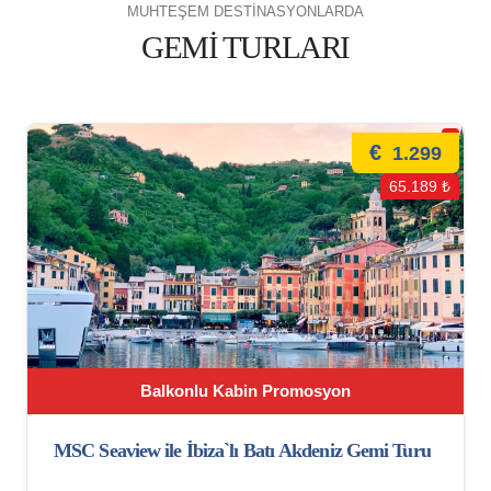
MUHTEŞEM DESTİNASYONLARDA
GEMİ TURLARI
€
1.299
65.189 ₺
Balkonlu Kabin Promosyon
MSC Seaview ile İbiza`lı Batı Akdeniz Gemi Turu