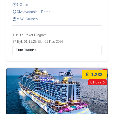
7 Gece
Civitavecchia - Roma
MSC Cruises
THY ile Paket Program
27 Eyl; 01,11,25 Eki; 01 Kas 2026
€
1.233
61.877 ₺