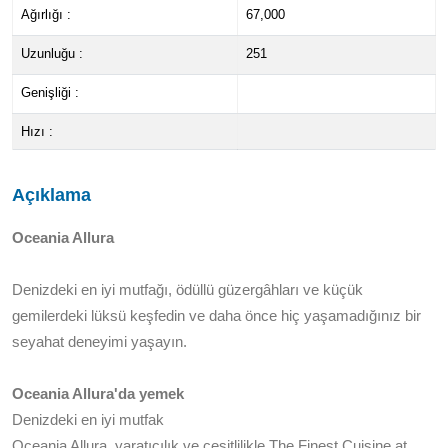
Ağırlığı :
67,000
Uzunluğu :
251
Genişliği :
Hızı :
Açıklama
Oceania Allura
Denizdeki en iyi mutfağı, ödüllü güzergâhları ve küçük
gemilerdeki lüksü keşfedin ve daha önce hiç yaşamadığınız bir
seyahat deneyimi yaşayın.
Oceania Allura'da yemek
Denizdeki en iyi mutfak
Oceania Allura, yaratıcılık ve çeşitlilikle The Finest Cuisine at