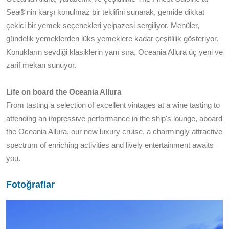
Sea®'nin karşı konulmaz bir teklifini sunarak, gemide dikkat
çekici bir yemek seçenekleri yelpazesi sergiliyor. Menüler,
gündelik yemeklerden lüks yemeklere kadar çeşitlilik gösteriyor.
Konukların sevdiği klasiklerin yanı sıra, Oceania Allura üç yeni ve
zarif mekan sunuyor.
Life on board the Oceania Allura
From tasting a selection of excellent vintages at a wine tasting to
attending an impressive performance in the ship's lounge, aboard
the Oceania Allura, our new luxury cruise, a charmingly attractive
spectrum of enriching activities and lively entertainment awaits
you.
Fotoğraflar