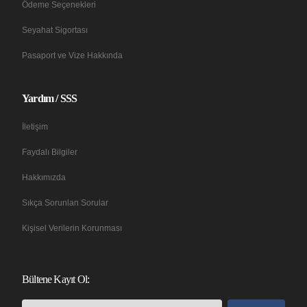
Ödeme Seçenekleri
Seyahat Sigortası
Pasaport ve Vize Hakkında
Yardım / SSS
İletişim
Faydalı Bilgiler
Hakkımızda
Sıkça Sorunlan Sorular
Kişisel Verilerin Korunması
Bültene Kayıt Ol: