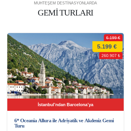
MUHTEŞEM DESTİNASYONLARDA
GEMİ TURLARI
6.199 €
5.199 €
260.907 ₺
İstanbul’ndan Barcelona’ya
6* Oceania Allura ile Adriyatik ve Akdeniz Gemi
Turu