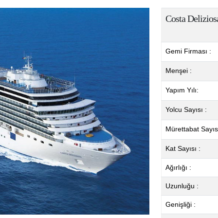
Costa Delizios
Gemi Firması :
Menşei :
Yapım Yılı:
Yolcu Sayısı :
Mürettabat Sayısı
Kat Sayısı :
Ağırlığı :
Uzunluğu :
Genişliği :