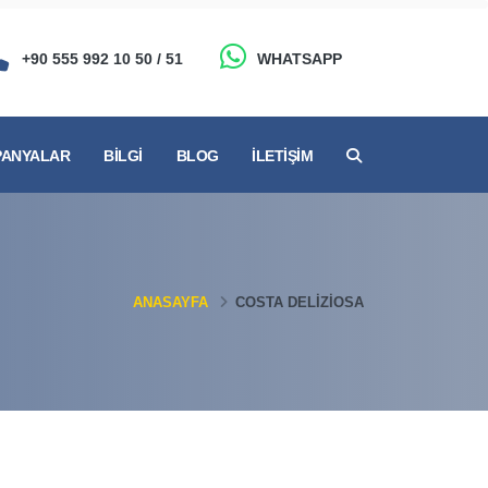
+90 555 992 10 50 / 51
WHATSAPP
ANYALAR
BILGI
BLOG
İLETIŞIM
ANASAYFA
COSTA DELIZIOSA