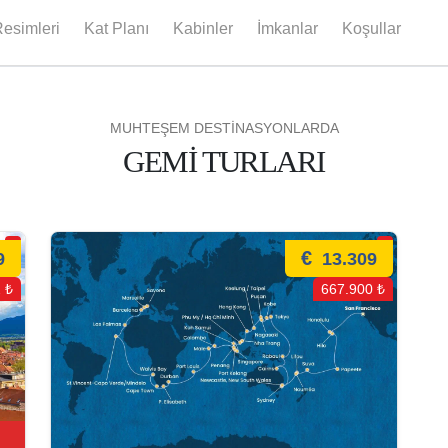
esimleri
Kat Planı
Kabinler
İmkanlar
Koşullar
MUHTEŞEM DESTİNASYONLARDA
GEMİ TURLARI
€
9
13.309
 ₺
667.900 ₺