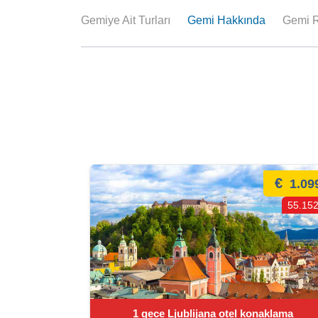
Gemiye Ait Turları
Gemi Hakkında
Gemi R
€
1.09
55.152
1 gece Ljublijana otel konaklama