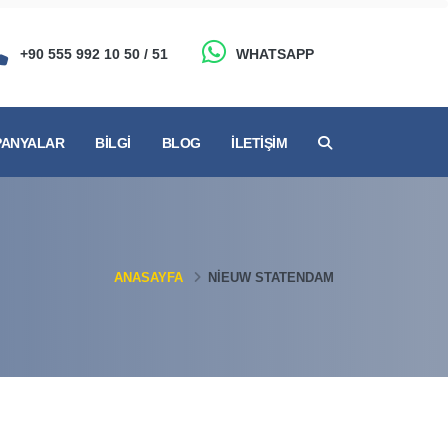
+90 555 992 10 50 / 51
WHATSAPP
ANYALAR
BILGI
BLOG
İLETIŞIM
ANASAYFA
NIEUW STATENDAM