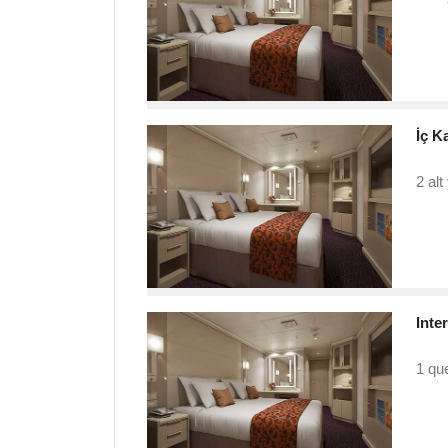
İç K
2 alt
Inter
1 que