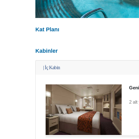
Kat Planı
Kabinler
|
İç Kabin
Geni
2 alt