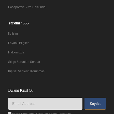
Pasaport ve Vize Hakkında
Yardım / SSS
İletişim
Faydalı Bilgiler
Hakkımızda
Sıkça Sorunlan Sorular
Kişisel Verilerin Korunması
Bültene Kayıt Ol:
Kaydet
KVKK Kurallarını Okudum Kabul Ediyorum.