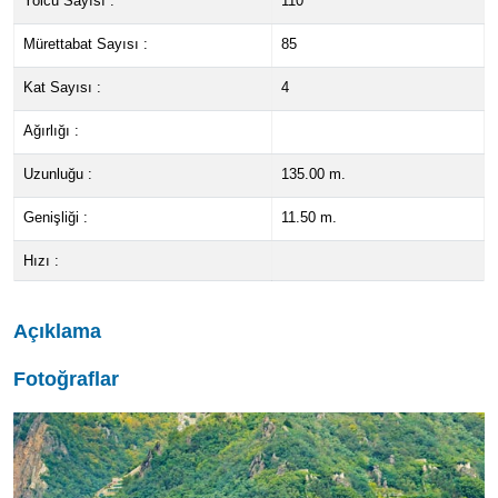
Yolcu Sayısı :
110
Mürettabat Sayısı :
85
Kat Sayısı :
4
Ağırlığı :
Uzunluğu :
135.00 m.
Genişliği :
11.50 m.
Hızı :
Açıklama
Fotoğraflar