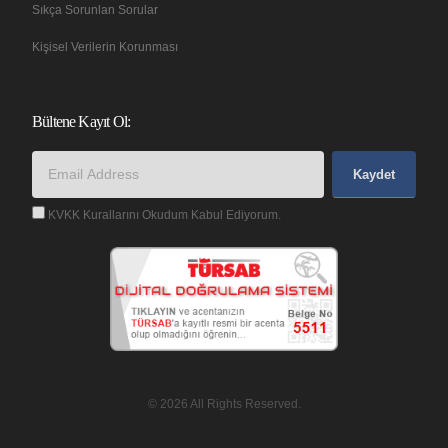
Sıkça Sorunlan Sorular
Kişisel Verilerin Korunması
Bültene Kayıt Ol:
Kaydet
KVKK Kurallarını Okudum Kabul Ediyorum.
© 2026 All Rights Reserved.