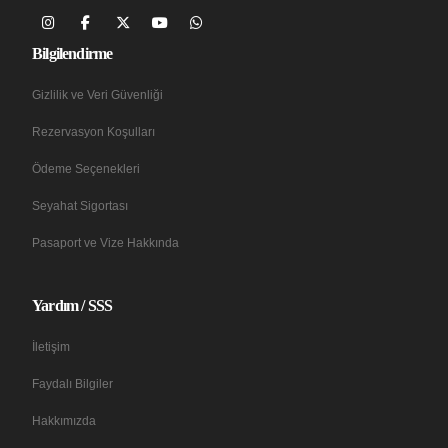
Bilgilendirme
Gizlilik ve Veri Güvenliği
Rezervasyon Koşulları
Ödeme Seçenekleri
Seyahat Sigortası
Pasaport ve Vize Hakkında
Yardım / SSS
İletişim
Faydalı Bilgiler
Hakkımızda