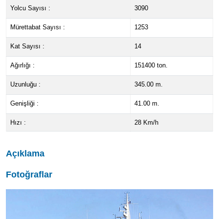
Yolcu Sayısı :
3090
Mürettabat Sayısı :
1253
Kat Sayısı :
14
Ağırlığı :
151400 ton.
Uzunluğu :
345.00 m.
Genişliği :
41.00 m.
Hızı :
28 Km/h
Açıklama
Fotoğraflar