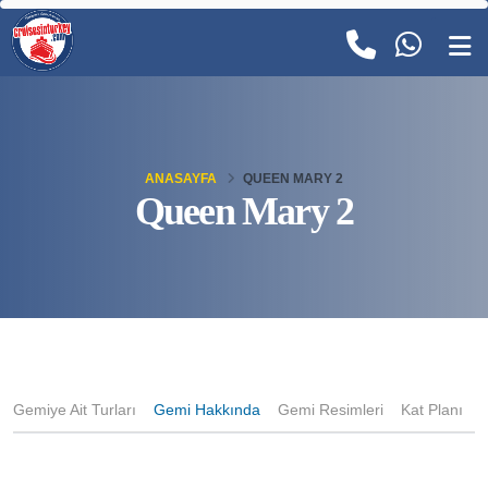
ANASAYFA
QUEEN MARY 2
Queen Mary 2
Gemiye Ait Turları
Gemi Hakkında
Gemi Resimleri
Kat Planı
K