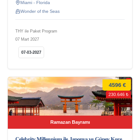
Miami - Florida
Wonder of the Seas
THY ile Paket Program
07 Mart 2027
07-03-2027
4596 €
230.646 ₺
Ramazan Bayramı
Celebrity Millennium ile Japonya ve Güney Kore