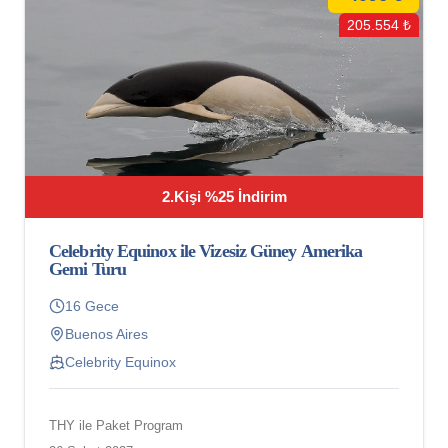
205.554 ₺
2.Kişi %25 İndirim
Celebrity Equinox ile Vizesiz Güney Amerika
Gemi Turu
16 Gece
Buenos Aires
Celebrity Equinox
THY ile Paket Program