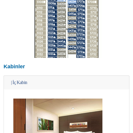
Kabinler
|
İç Kabin