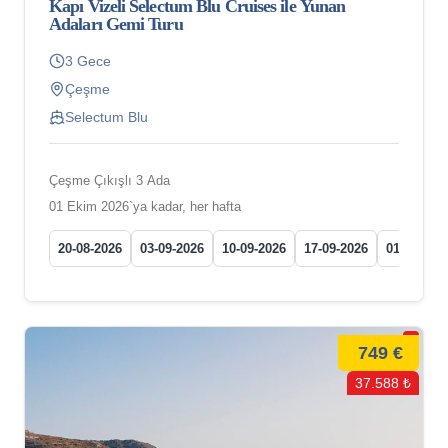
Kapı Vizeli Selectum Blu Cruises ile Yunan
Adaları Gemi Turu
3 Gece
Çeşme
Selectum Blu
Çeşme Çıkışlı 3 Ada
01 Ekim 2026`ya kadar, her hafta
20-08-2026
03-09-2026
10-09-2026
17-09-2026
01-10-202
749 €
37.588 ₺