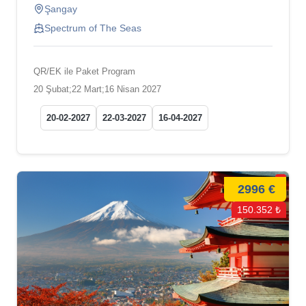
Şangay
Spectrum of The Seas
QR/EK ile Paket Program
20 Şubat;22 Mart;16 Nisan 2027
20-02-2027
22-03-2027
16-04-2027
2996 €
150.352 ₺