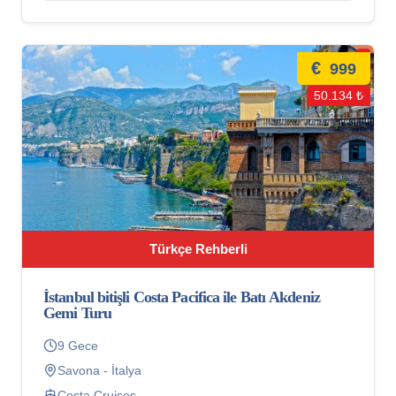
€
999
50.134 ₺
Türkçe Rehberli
İstanbul bitişli Costa Pacifica ile Batı Akdeniz
Gemi Turu
9 Gece
Savona - İtalya
Costa Cruises