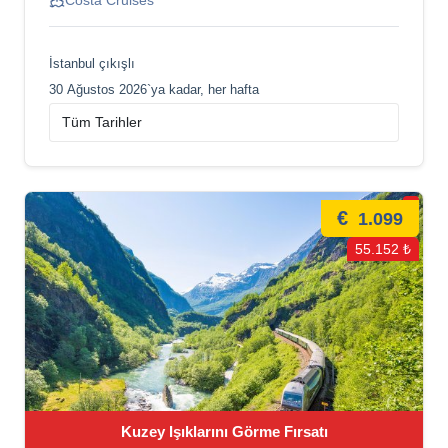
Costa Cruises
İstanbul çıkışlı
30 Ağustos 2026`ya kadar, her hafta
€
1.099
55.152 ₺
Kuzey Işıklarını Görme Fırsatı