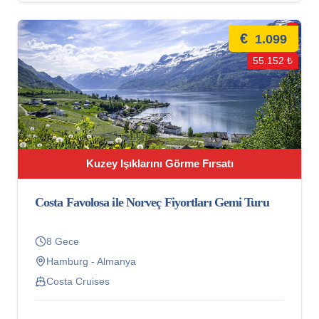
€
1.099
55.152 ₺
Kuzey Işıklarını Görme Fırsatı
Costa Favolosa ile Norveç Fiyortları Gemi Turu
8 Gece
Hamburg - Almanya
Costa Cruises