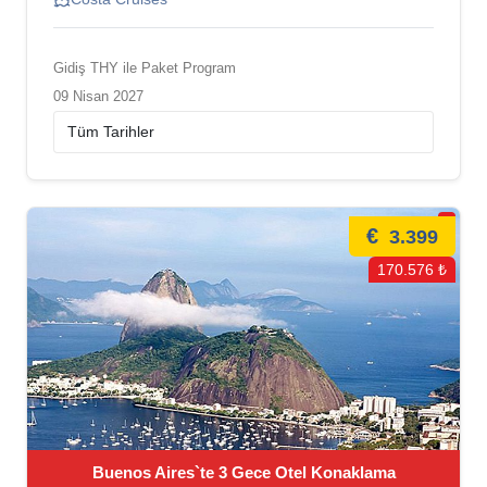
Gidiş THY ile Paket Program
09 Nisan 2027
€
3.399
170.576 ₺
Buenos Aires`te 3 Gece Otel Konaklama