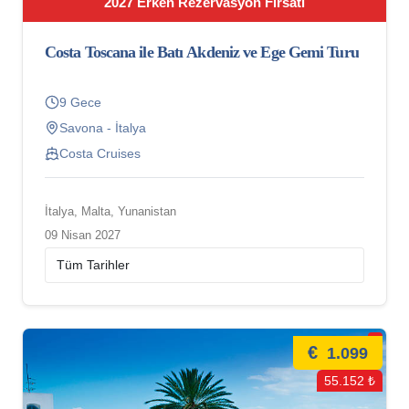
2027 Erken Rezervasyon Fırsatı
Costa Toscana ile Batı Akdeniz ve Ege Gemi Turu
9 Gece
Savona - İtalya
Costa Cruises
İtalya, Malta, Yunanistan
09 Nisan 2027
€
1.099
55.152 ₺