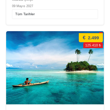
09 Mayıs 2027
€
2.499
125.410 ₺