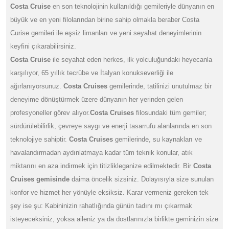
Costa Cruise
en son teknolojinin kullanıldığı gemileriyle dünyanın en
büyük ve en yeni filolarından birine sahip olmakla beraber Costa
Curise gemileri ile eşsiz limanları ve yeni seyahat deneyimlerinin
keyfini çıkarabilirsiniz.
Costa Cruise
ile seyahat eden herkes, ilk yolculuğundaki heyecanla
karşılıyor, 65 yıllık tecrübe ve İtalyan konukseverliği ile
ağırlanıyorsunuz.
Co
sta Cruises
gemilerinde, tatilinizi unutulmaz bir
deneyime dönüştürmek üzere dünyanın her yerinden gelen
profesyoneller görev alıyor.
Costa Cruises
filosundaki tüm gemiler;
sürdürülebilirlik, çevreye saygı ve enerji tasarrufu alanlarında en son
teknolojiye sahiptir.
Costa Cruises
gemilerinde, su kaynakları ve
havalandırmadan aydınlatmaya kadar tüm teknik konular, atık
miktarını en aza indirmek için titizlikleganize edilmektedir.
Bir
Costa
Cruises gemisinde
daima öncelik sizsiniz. Dolayısıyla size sunulan
konfor ve hizmet her yönüyle eksiksiz. Karar vermeniz gereken tek
şey ise şu: Kabininizin rahatlığında günün tadını mı çıkarmak
isteyeceksiniz, yoksa aileniz ya da dostlarınızla birlikte geminizin size