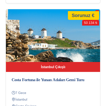
Sorunuz €
50.134 ₺
İstanbul Çıkışlı
Costa Fortuna ile Yunan Adaları Gemi Turu
7 Gece
İstanbul