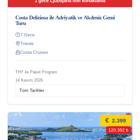
1 gece Ljublijana otel konaklama
Costa Deliziosa ile Adriyatik ve Akdeniz Gemi
Turu
7 Gece
Trieste
Costa Cruises
THY ile Paket Program
14 Kasım 2026
€
2.399
120.392 ₺