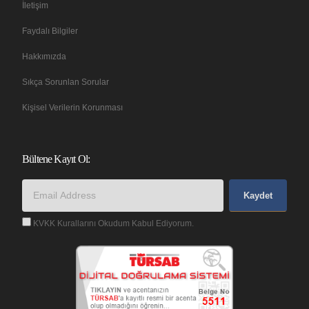
İletişim
Faydalı Bilgiler
Hakkımızda
Sıkça Sorunlan Sorular
Kişisel Verilerin Korunması
Bültene Kayıt Ol:
Kaydet
KVKK Kurallarını Okudum Kabul Ediyorum.