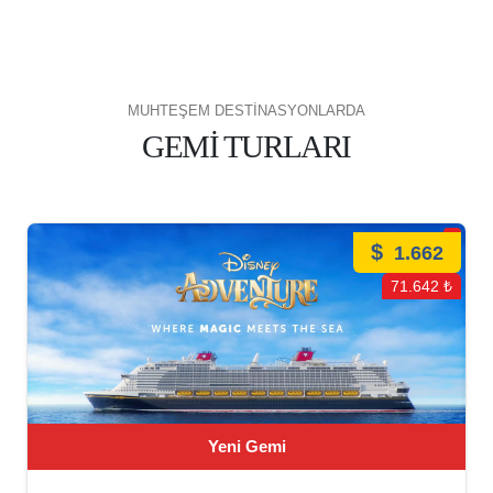
MUHTEŞEM DESTİNASYONLARDA
GEMİ TURLARI
$
1.662
71.642 ₺
Yeni Gemi