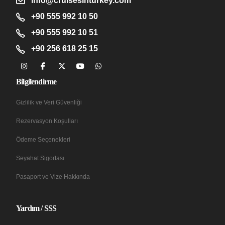
info@cruisesinturkey.com
+90 555 992 10 50
+90 555 992 10 51
+90 256 618 25 15
Bilgilendirme
Gizlilik ve Veri Güvenliği
Rezervasyon Koşulları
Ödeme Seçenekleri
Seyahat Sigortası
Pasaport ve Vize Hakkında
Yardım / SSS