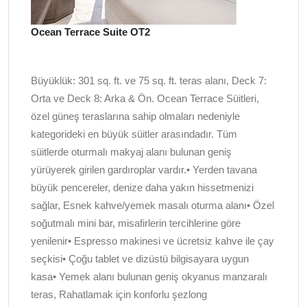
Ocean Terrace Suite OT2
Büyüklük: 301 sq. ft. ve 75 sq. ft. teras alanı, Deck 7:
Orta ve Deck 8: Arka & Ön. Ocean Terrace Süitleri,
özel güneş teraslarına sahip olmaları nedeniyle
kategorideki en büyük süitler arasındadır. Tüm
süitlerde oturmalı makyaj alanı bulunan geniş
yürüyerek girilen gardıroplar vardır.• Yerden tavana
büyük pencereler, denize daha yakın hissetmenizi
sağlar, Esnek kahve/yemek masalı oturma alanı• Özel
soğutmalı mini bar, misafirlerin tercihlerine göre
yenilenir• Espresso makinesi ve ücretsiz kahve ile çay
seçkisi• Çoğu tablet ve dizüstü bilgisayara uygun
kasa• Yemek alanı bulunan geniş okyanus manzaralı
teras, Rahatlamak için konforlu şezlong