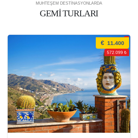
MUHTEŞEM DESTİNASYONLARDA
GEMİ TURLARI
€
11.400
572.099 ₺