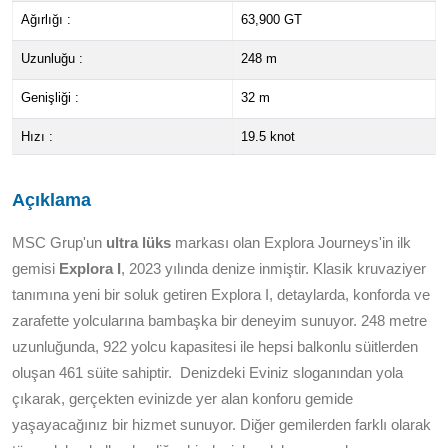
Ağırlığı :
63,900 GT
Uzunluğu :
248 m
Genişliği :
32 m
Hızı :
19.5 knot
Açıklama
MSC Grup'un
ultra lüks
markası olan Explora Journeys'in ilk
gemisi
Explora I
, 2023 yılında denize inmiştir. Klasik kruvaziyer
tanımına yeni bir soluk getiren Explora I, detaylarda, konforda ve
zarafette yolcularına bambaşka bir deneyim sunuyor. 248 metre
uzunluğunda, 922 yolcu kapasitesi ile hepsi balkonlu süitlerden
oluşan 461 süite sahiptir. Denizdeki Eviniz sloganından yola
çıkarak, gerçekten evinizde yer alan konforu gemide
yaşayacağınız bir hizmet sunuyor. Diğer gemilerden farklı olarak