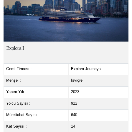
Explora I
Gemi Firması :
Explora Journeys
Menşei :
İsviçre
Yapım Yılı:
2023
Yolcu Sayısı :
922
Mürettabat Sayısı :
640
Kat Sayısı :
14