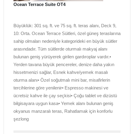
Ocean Terrace Suite OT4
Büyüklük: 301 sq. ft. ve 75 sq. ft. teras alanı, Deck 9,
10: Orta. Ocean Terrace Süitleri, özel güneş teraslarına
sahip olmaları nedeniyle kategorideki en büyük süitler
arasındadır. Tüm süitlerde oturmalı makyaj alanı
bulunan geniş yürüyerek girilen gardıroplar vardır.•
Yerden tavana büyük pencereler, denize daha yakın
hissetmenizi sağlar, Esnek kahve/yemek masalı
oturma alanı• Özel soğutmalı mini bar, misafirlerin
tercihlerine göre yenilenir• Espresso makinesi ve
ücretsiz kahve ile çay seçkisi• Çoğu tablet ve dizüstü
bilgisayara uygun kasa• Yemek alanı bulunan geniş
okyanus manzaralı teras, Rahatlamak için konforlu
şezlong