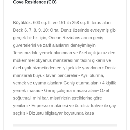
Cove Residence (CO)
Büyüklük: 603 sq. ft. ve 151 ila 258 sq. ft. teras alanı,
Deck 6, 7, 8, 9, 10: Orta. Deniz üzerinde evdeymiş gibi
gerçek bir his için, Ocean Rezidanslarının geniş
güvertelerini ve zarif alanlarını deneyimleyin.
Terasınızdaki yemek alanından ve özel açık jakuziden
mükemmel okyanus manzarasının tadını çıkarın ve
özel uşak hizmetinden en iyi şekilde yararlanın.• Deniz
manzaralı büyük tavan pencereleri• Ayrı oturma,
yemek ve uyuma alanları• Geniş oturma alanı• 4 kişilik
yemek masası• Geniş çalışma masası alanı• Özel
soğutmalı mini bar, misafirlerin tercihlerine göre
yenilenir• Espresso makinesi ve ücretsiz kahve ile çay
seçkisi• Dizüstü bilgisayar boyutunda kasa