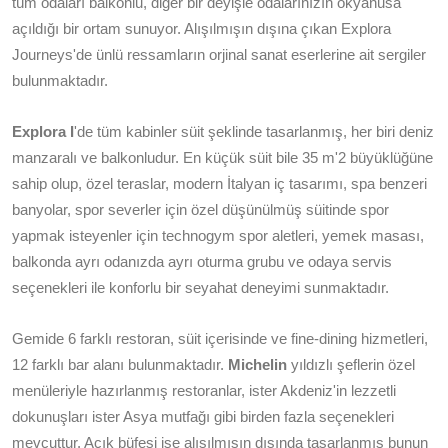
tüm odaları balkonlu, diğer bir deyişle odalarınızın okyanusa
açıldığı bir ortam sunuyor. Alışılmışın dışına çıkan Explora
Journeys'de ünlü ressamların orjinal sanat eserlerine ait sergiler
bulunmaktadır.
Explora I
'de tüm kabinler süit şeklinde tasarlanmış, her biri deniz
manzaralı ve balkonludur. En küçük süit bile 35 m'2 büyüklüğüne
sahip olup, özel teraslar, modern İtalyan iç tasarımı, spa benzeri
banyolar, spor severler için özel düşünülmüş süitinde spor
yapmak isteyenler için technogym spor aletleri, yemek masası,
balkonda ayrı odanızda ayrı oturma grubu ve odaya servis
seçenekleri ile konforlu bir seyahat deneyimi sunmaktadır.
Gemide 6 farklı restoran, süit içerisinde ve fine-dining hizmetleri,
12 farklı bar alanı bulunmaktadır.
Michelin
yıldızlı şeflerin özel
menüleriyle hazırlanmış restoranlar, ister Akdeniz'in lezzetli
dokunuşları ister Asya mutfağı gibi birden fazla seçenekleri
mevcuttur. Açık büfesi ise alışılmışın dışında tasarlanmış bunun