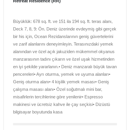
Retreat Residence (RR)
Büyüklük: 678 sq. ft. ve 151 ila 194 sq. ft. teras alanı,
Deck 7, 8, 9: Ön. Deniz üzerinde evdeymiş gibi gerçek
bir his için, Ocean Rezidanslarının geniş güvertelerini
ve zarif alanlarını deneyimleyin. Terasınızdaki yemek
alanından ve özel açık jakuziden mükemmel okyanus
manzarasının tadını çıkarın ve özel uşak hizmetinden
en iyi şekilde yararlanın.• Deniz manzaralı büyük tavan
pencereleri• Ayrı oturma, yemek ve uyuma alanları•
Geniş oturma alanı• 4 kişilik yemek masası• Geniş
çalışma masası alanı• Özel soğutmalı mini bar,
misafirlerin tercihlerine göre yenilenir• Espresso
makinesi ve ücretsiz kahve ile çay seçkisi• Dizüstü
bilgisayar boyutunda kasa