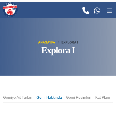
ANASAYFA
EXPLORA I
Explora I
Gemiye Ait Turları
Gemi Hakkında
Gemi Resimleri
Kat Planı
K