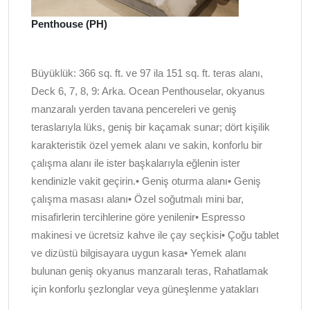
Penthouse (PH)
Büyüklük: 366 sq. ft. ve 97 ila 151 sq. ft. teras alanı,
Deck 6, 7, 8, 9: Arka. Ocean Penthouselar, okyanus
manzaralı yerden tavana pencereleri ve geniş
teraslarıyla lüks, geniş bir kaçamak sunar; dört kişilik
karakteristik özel yemek alanı ve sakin, konforlu bir
çalışma alanı ile ister başkalarıyla eğlenin ister
kendinizle vakit geçirin.• Geniş oturma alanı• Geniş
çalışma masası alanı• Özel soğutmalı mini bar,
misafirlerin tercihlerine göre yenilenir• Espresso
makinesi ve ücretsiz kahve ile çay seçkisi• Çoğu tablet
ve dizüstü bilgisayara uygun kasa• Yemek alanı
bulunan geniş okyanus manzaralı teras, Rahatlamak
için konforlu şezlonglar veya güneşlenme yatakları