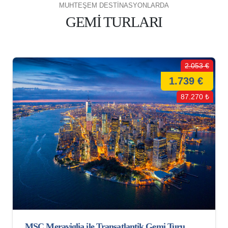
MUHTEŞEM DESTİNASYONLARDA
GEMİ TURLARI
2.053 €
1.739 €
87.270 ₺
MSC Meraviglia ile Transatlantik Gemi Turu