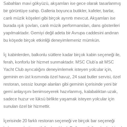
Sabahları mavi gökyüzü, akşamları ise gece olarak tasarlanmış
bir görüntüye sahip. Galleria boyunca butikler, kafeler, barlar,
canlı müzik köşeleri gibi birçok ayrıntı mevcut. Akşamları ise
burada ışık şovları, canlı müzik performansları, dans gösterileri
yapılmaktadır. Gemiyi değil adeta bir Avrupa caddesini andıran
bu köşede birçok etkinliği deneyimlemeniz mümkün.
İç kabinlerden, balkonlu süitlere kadar birçok kabin seçeneği ile,
ferah, konforlu bir hizmet sunmaktadır. MSC Club'a ait MSC
Yacht Club ayrıcalığını deneyimlemek isteyen yolcular için,
geminin en üst kısmında özel havuz, 24 saat butler servisi, özel
restoran, sessiz lounge alanları gibi geminin içerisinde yeni bir
gemi anlayışını benimseyerek hazırlanmış, kalabalıktan uzak,
sadece huzur ve lüksü birlikte yaşamak isteyen yolcular için
sunulan özel bir hizmettir.
İçerisinde 20 farklı restoran seçeneği ve birçok bar seçeneği