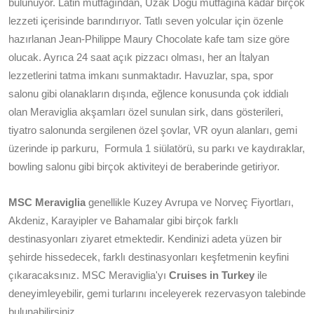
bulunuyor. Latin mutfağından, Uzak Doğu mutfağına kadar birçok
lezzeti içerisinde barındırıyor. Tatlı seven yolcular için özenle
hazırlanan Jean-Philippe Maury Chocolate kafe tam size göre
olucak. Ayrıca 24 saat açık pizzacı olması, her an İtalyan
lezzetlerini tatma imkanı sunmaktadır. Havuzlar, spa, spor
salonu gibi olanakların dışında, eğlence konusunda çok iddialı
olan Meraviglia akşamları özel sunulan sirk, dans gösterileri,
tiyatro salonunda sergilenen özel şovlar, VR oyun alanları, gemi
üzerinde ip parkuru, Formula 1 siülatörü, su parkı ve kaydıraklar,
bowling salonu gibi birçok aktiviteyi de beraberinde getiriyor.
MSC Meraviglia
genellikle Kuzey Avrupa ve Norveç Fiyortları,
Akdeniz, Karayipler ve Bahamalar gibi birçok farklı
destinasyonları ziyaret etmektedir. Kendinizi adeta yüzen bir
şehirde hissedecek, farklı destinasyonları keşfetmenin keyfini
çıkaracaksınız. MSC Meraviglia'yı
Cruises in Turkey
ile
deneyimleyebilir, gemi turlarını inceleyerek rezervasyon talebinde
bulunabilirsiniz.