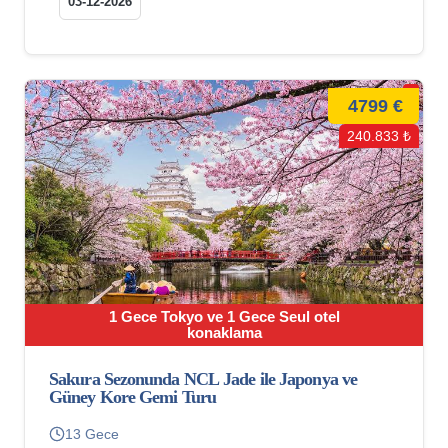
03-12-2026
4799 €
240.833 ₺
1 Gece Tokyo ve 1 Gece Seul otel
konaklama
Sakura Sezonunda NCL Jade ile Japonya ve
Güney Kore Gemi Turu
13 Gece