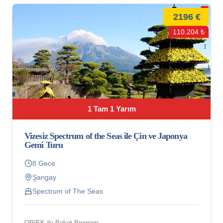
2196 €
110.204 ₺
1 Tam 1 Yarım
Vizesiz Spectrum of the Seas ile Çin ve Japonya
Gemi Turu
8 Gece
Şangay
Spectrum of The Seas
QR/EK ile Paket Program