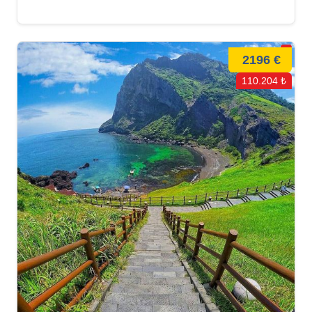
2196 €
110.204 ₺