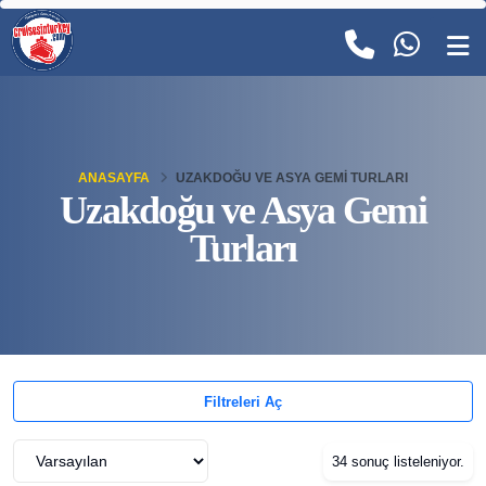
ANASAYFA
UZAKDOĞU VE ASYA GEMI TURLARI
Uzakdoğu ve Asya Gemi
Turları
Filtreleri Aç
34 sonuç listeleniyor.