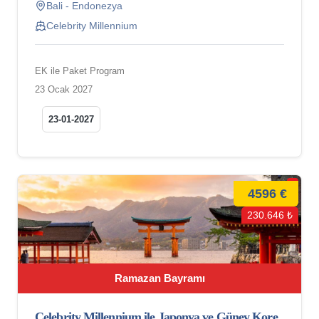
Bali - Endonezya
Celebrity Millennium
EK ile Paket Program
23 Ocak 2027
23-01-2027
4596 €
230.646 ₺
Ramazan Bayramı
Celebrity Millennium ile Japonya ve Güney Kore