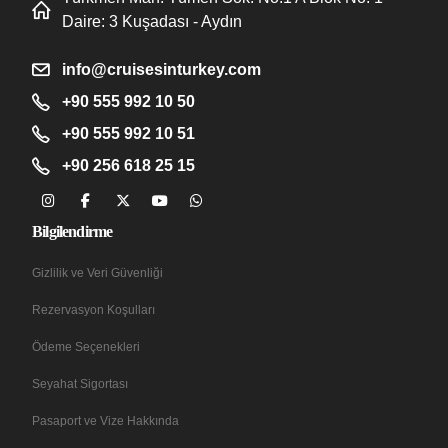
Daire: 3 Kuşadası - Aydın
info@cruisesinturkey.com
+90 555 992 10 50
+90 555 992 10 51
+90 256 618 25 15
Bilgilendirme
Gizlilik ve Veri Güvenliği
Rezervasyon Koşulları
Ödeme Seçenekleri
Seyahat Sigortası
Pasaport ve Vize Hakkında