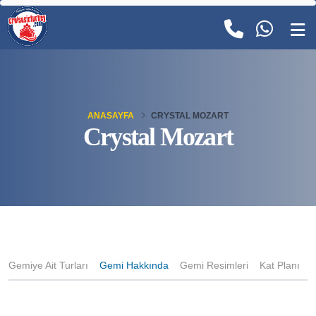
ANASAYFA
CRYSTAL MOZART
Crystal Mozart
Gemiye Ait Turları
Gemi Hakkında
Gemi Resimleri
Kat Planı
K