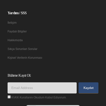
Yardım / SSS
İletişim
Faydalı Bilgiler
Hakkımızda
Sıkça Sorunlan Sorular
Kişisel Verilerin Korunması
Bültene Kayıt Ol:
Kaydet
KVKK Kurallarını Okudum Kabul Ediyorum.