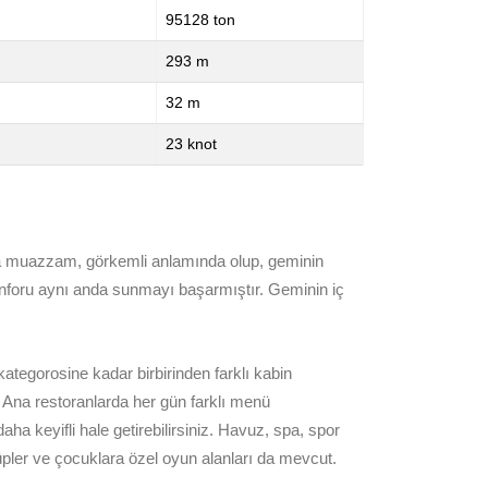
95128 ton
293 m
32 m
23 knot
a'da muazzam, görkemli anlamında olup, geminin
onforu aynı anda sunmayı başarmıştır. Geminin iç
ategorosine kadar birbirinden farklı kabin
z. Ana restoranlarda her gün farklı menü
ha keyifli hale getirebilirsiniz. Havuz, spa, spor
kulüpler ve çocuklara özel oyun alanları da mevcut.