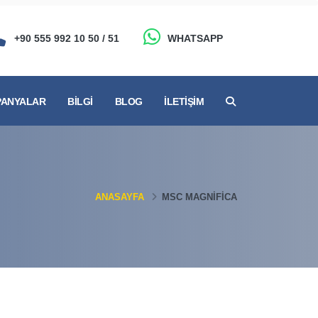
+90 555 992 10 50 / 51
WHATSAPP
ANYALAR
BILGI
BLOG
İLETIŞIM
ANASAYFA
MSC MAGNIFICA