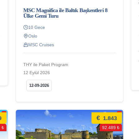
MSC Magnifica ile Baltık Başkentleri 8
Ülke Gemi Turu
10 Gece
Oslo
MSC Cruises
THY ile Paket Program
12 Eylül 2026
12-09-2026
€
9
1.843
 ₺
92.489 ₺