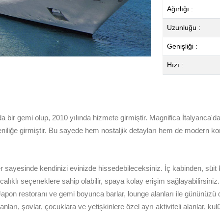
Ağırlığı :
Uzunluğu :
Genişliği :
Hızı :
da bir gemi olup, 2010 yılında hizmete girmiştir. Magnifica İtalyanc
eniliğe girmiştir. Bu sayede hem nostaljik detayları hem de modern k
sayesinde kendinizi evinizde hissedebileceksiniz. İç kabinden, süit k
ıcalıklı seçeneklere sahip olabilir, spaya kolay erişim sağlayabilirsini
 Japon restoranı ve gemi boyunca barlar, lounge alanları ile gününüzü da
anları, şovlar, çocuklara ve yetişkinlere özel ayrı aktiviteli alanlar, 