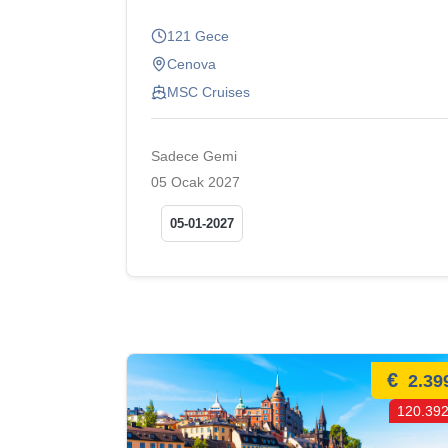
121 Gece
Cenova
MSC Cruises
Sadece Gemi
05 Ocak 2027
05-01-2027
€
2.39
120.392