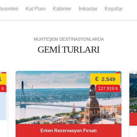
esimleri
Kat Planı
Kabinler
İmkanlar
Koşullar
MUHTEŞEM DESTİNASYONLARDA
GEMİ TURLARI
€
1
2.549
 ₺
127.919 ₺
Erken Rezervasyon Fırsatı