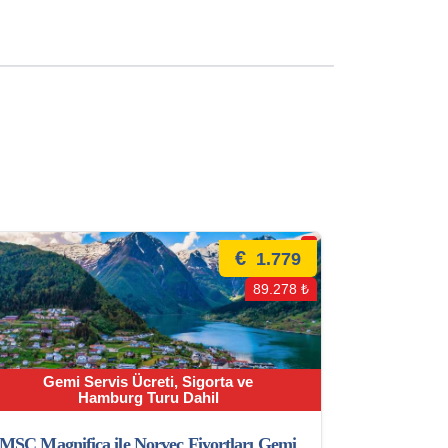
€
1.779
89.278 ₺
Gemi Servis Ücreti, Sigorta ve
Hamburg Turu Dahil
MSC Magnifica ile Norveç Fiyortları Gemi