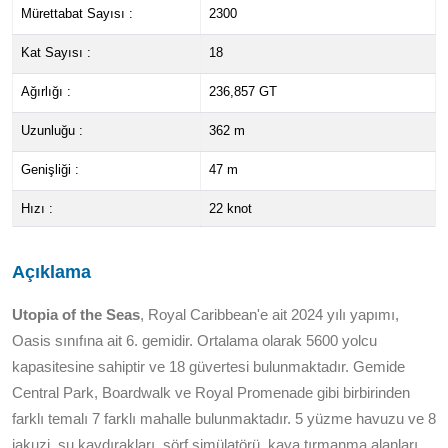
Mürettabat Sayısı :
2300
Kat Sayısı :
18
Ağırlığı :
236,857 GT
Uzunluğu :
362 m
Genişliği :
47 m
Hızı :
22 knot
Açıklama
Utopia of the Seas
, Royal Caribbean'e ait 2024 yılı yapımı,
Oasis sınıfına ait 6. gemidir. Ortalama olarak 5600 yolcu
kapasitesine sahiptir ve 18 güvertesi bulunmaktadır. Gemide
Central Park, Boardwalk ve Royal Promenade gibi birbirinden
farklı temalı 7 farklı mahalle bulunmaktadır. 5 yüzme havuzu ve 8
jakuzi, su kaydırakları, sörf simülatörü, kaya tırmanma alanları,