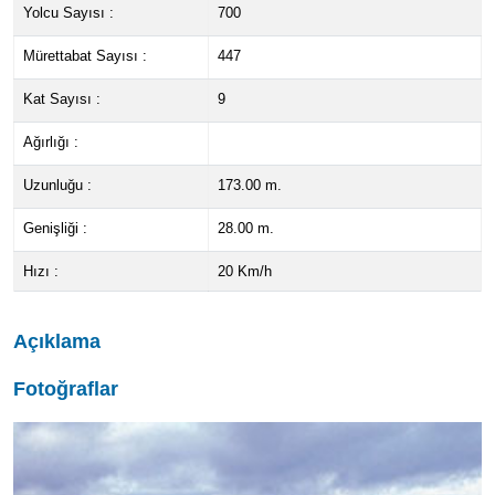
Yolcu Sayısı :
700
Mürettabat Sayısı :
447
Kat Sayısı :
9
Ağırlığı :
Uzunluğu :
173.00 m.
Genişliği :
28.00 m.
Hızı :
20 Km/h
Açıklama
Fotoğraflar