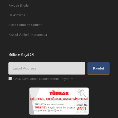
Faydalı Bilgiler
Hakkımızda
Sıkça Sorunlan Sorular
Kişisel Verilerin Korunması
Bültene Kayıt Ol:
Kaydet
KVKK Kurallarını Okudum Kabul Ediyorum.