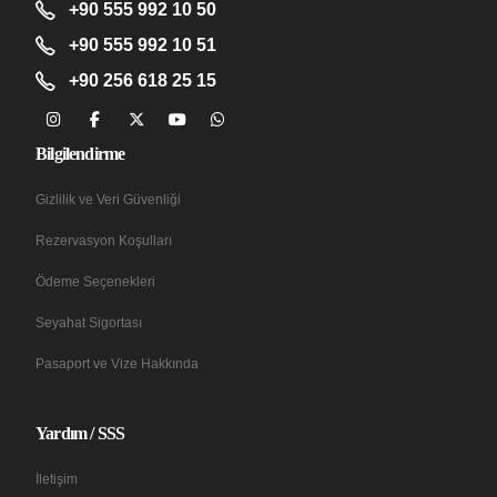
+90 555 992 10 50
+90 555 992 10 51
+90 256 618 25 15
Bilgilendirme
Gizlilik ve Veri Güvenliği
Rezervasyon Koşulları
Ödeme Seçenekleri
Seyahat Sigortası
Pasaport ve Vize Hakkında
Yardım / SSS
İletişim