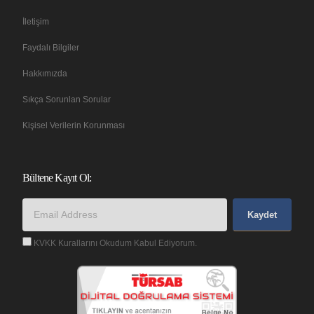
İletişim
Faydalı Bilgiler
Hakkımızda
Sıkça Sorunlan Sorular
Kişisel Verilerin Korunması
Bültene Kayıt Ol:
Kaydet
KVKK Kurallarını Okudum Kabul Ediyorum.