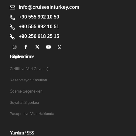
info@cruisesinturkey.com
+90 555 992 10 50
+90 555 992 10 51
+90 256 618 25 15
Bilgilendirme
Gizlilik ve Veri Güvenliği
Rezervasyon Koşulları
Ödeme Seçenekleri
Seyahat Sigortası
Pasaport ve Vize Hakkında
Yardım / SSS