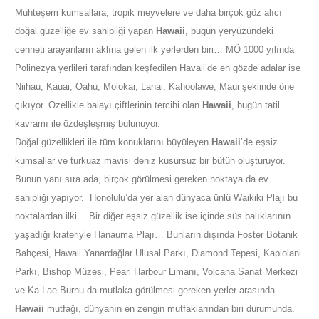
Muhteşem kumsallara, tropik meyvelere ve daha birçok göz alıcı
doğal güzelliğe ev sahipliği yapan
Hawaii
, bugün yeryüzündeki
cenneti arayanların aklına gelen ilk yerlerden biri… MÖ 1000 yılında
Polinezya yerlileri tarafından keşfedilen Havaii’de en gözde adalar ise
Niihau, Kauai, Oahu, Molokai, Lanai, Kahoolawe, Maui şeklinde öne
çıkıyor. Özellikle balayı çiftlerinin tercihi olan
Hawaii
, bugün tatil
kavramı ile özdeşleşmiş bulunuyor.
Doğal güzellikleri ile tüm konuklarını büyüleyen
Hawaii
’de eşsiz
kumsallar ve turkuaz mavisi deniz kusursuz bir bütün oluşturuyor.
Bunun yanı sıra ada, birçok görülmesi gereken noktaya da ev
sahipliği yapıyor. Honolulu’da yer alan dünyaca ünlü Waikiki Plajı bu
noktalardan ilki… Bir diğer eşsiz güzellik ise içinde süs balıklarının
yaşadığı krateriyle Hanauma Plajı… Bunların dışında Foster Botanik
Bahçesi, Hawaii Yanardağlar Ulusal Parkı, Diamond Tepesi, Kapiolani
Parkı, Bishop Müzesi, Pearl Harbour Limanı, Volcana Sanat Merkezi
ve Ka Lae Burnu da mutlaka görülmesi gereken yerler arasında…
Hawaii
mutfağı, dünyanın en zengin mutfaklarından biri durumunda.