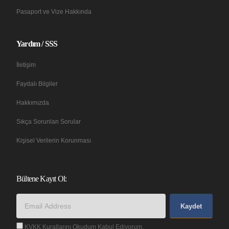
Pasaport ve Vize Hakkında
Yardım / SSS
İletişim
Faydalı Bilgiler
Hakkımızda
Sıkça Sorunlan Sorular
Kişisel Verilerin Korunması
Bültene Kayıt Ol:
Kaydet
KVKK Kurallarını Okudum Kabul Ediyorum.