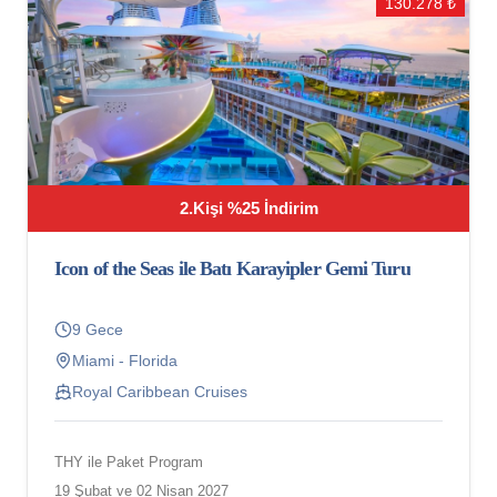
130.278 ₺
2.Kişi %25 İndirim
Icon of the Seas ile Batı Karayipler Gemi Turu
9 Gece
Miami - Florida
Royal Caribbean Cruises
THY ile Paket Program
19 Şubat ve 02 Nisan 2027