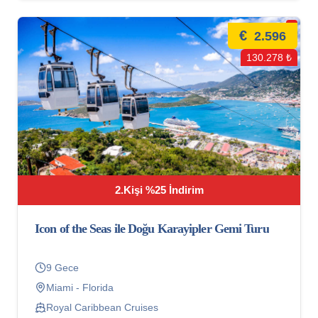
€
2.596
130.278 ₺
2.Kişi %25 İndirim
Icon of the Seas ile Doğu Karayipler Gemi Turu
9 Gece
Miami - Florida
Royal Caribbean Cruises