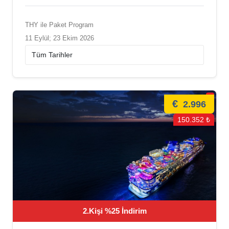
THY ile Paket Program
11 Eylül; 23 Ekim 2026
€
2.996
150.352 ₺
2.Kişi %25 İndirim