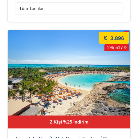
€
3.896
195.517 ₺
2.Kişi %25 İndirim