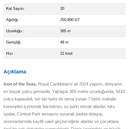
Kat Sayısı :
20
Ağırlığı :
250,800 GT
Uzunluğu :
365 m
Genişliği :
48 m
Hızı :
22 knot
Açıklama
Icon of the Seas,
Royal Caribbean'e ait 2024 yapımı, dünyanın
en büyük yolcu gemisidir. Yaklaşık 365 metre uzunluğunda, 5610
yolcu kapasiteli, her biri farklı bir tema sunan 7 farklı mahalle
konseptini içerisinde barındıran, su parkı temalı alanlar, lüks
spalar, Central Park temasını sunarak parkta dolaşıp,
restoranlarında keyifli vakit geçireceğiniz alanlar ve çocuklara
özel bir çok aktiviteler sunmaktadır. Deniz üzerindeki en büyük