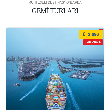
MUHTEŞEM DESTİNASYONLARDA
GEMİ TURLARI
€
2.696
135.296 ₺