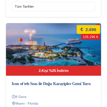
€
2.696
135.296 ₺
2.Kişi %25 İndirim
Icon of teh Seas ile Doğu Karayipler Gemi Turu
8 Gece
Miami - Florida