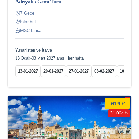
Adriyatik Gemi Turu
7 Gece
İstanbul
MSC Lirica
Yunanistan ve İtalya
13 Ocak-03 Mart 2027 arası, her hafta
13-01-2027
20-01-2027
27-01-2027
03-02-2027
10-02-202
619 €
31.064 ₺