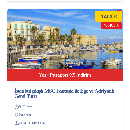
1403 €
70.408 ₺
Yeşil Pasaport %5 İndirim
İstanbul çıkışlı MSC Fantasia ile Ege ve Adriyatik
Gemi Turu
9 Gece
İstanbul
MSC Fantasia