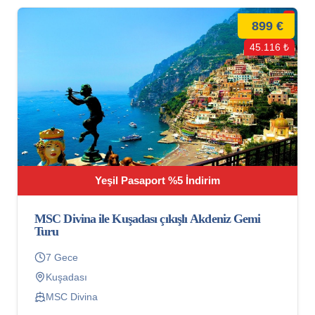
899 €
45.116 ₺
Yeşil Pasaport %5 İndirim
MSC Divina ile Kuşadası çıkışlı Akdeniz Gemi
Turu
7 Gece
Kuşadası
MSC Divina