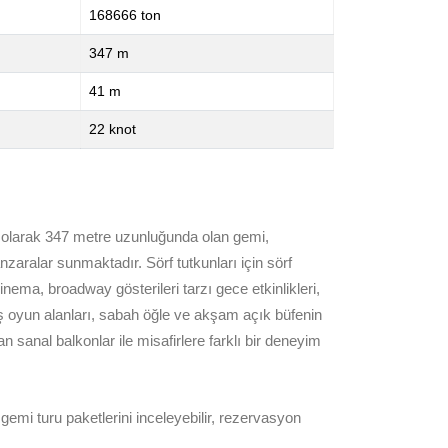
168666 ton
347 m
41 m
22 knot
ma olarak 347 metre uzunluğunda olan gemi,
aralar sunmaktadır. Sörf tutkunları için sörf
nema, broadway gösterileri tarzı gece etkinlikleri,
ış oyun alanları, sabah öğle ve akşam açık büfenin
 sanal balkonlar ile misafirlere farklı bir deneyim
gemi turu paketlerini inceleyebilir, rezervasyon