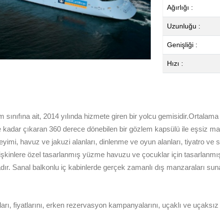
Ağırlığı :
Uzunluğu :
Genişliği :
Hızı :
 sınıfına ait, 2014 yılında hizmete giren bir yolcu gemisidir.Ortala
kadar çıkaran 360 derece dönebilen bir gözlem kapsülü ile eşsiz manz
imi, havuz ve jakuzi alanları, dinlenme ve oyun alanları, tiyatro ve si
 yetişkinlere özel tasarlanmış yüzme havuzu ve çocuklar için tasarlanm
ır. Sanal balkonlu iç kabinlerde gerçek zamanlı dış manzaraları sunan
ları, fiyatlarını, erken rezervasyon kampanyalarını, uçaklı ve uçaksız 