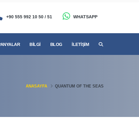
+90 555 992 10 50 / 51
WHATSAPP
ANYALAR
BILGI
BLOG
İLETIŞIM
ANASAYFA
QUANTUM OF THE SEAS