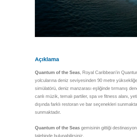
Açıklama
Quantum of the Seas
, Royal Caribbean'in Quantum
yolcularına deniz seviyesinden 90 metre yüksekliğe 
simülatörü, deniz manzarası eşliğinde tırmanış deney
canlı müzik, temalı partiler, spa ve fitness alanı,
dışında farklı restoran ve bar seçenekleri sunmaktad
sunmaktadır.
Quantum of the Seas
gemisinin gittiği destinasyon
talebinde bulunabilirsiniz.