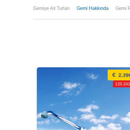
Gemiye Ait Turları
Gemi Hakkında
Gemi R
€
2.39
120.241