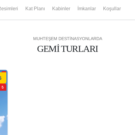
esimleri
Kat Planı
Kabinler
İmkanlar
Koşullar
MUHTEŞEM DESTİNASYONLARDA
GEMİ TURLARI
6
 ₺