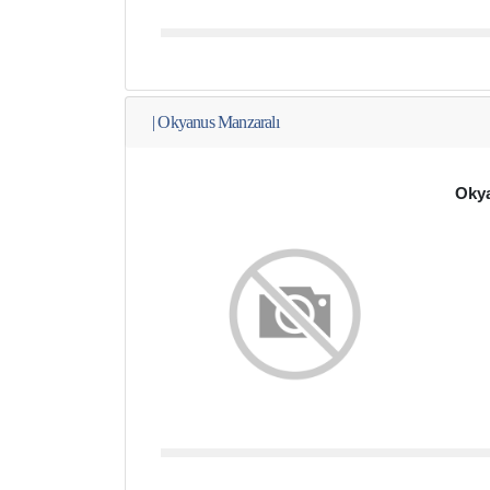
|
Okyanus Manzaralı
Okya