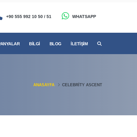
+90 555 992 10 50 / 51
WHATSAPP
ANYALAR
BILGI
BLOG
İLETIŞIM
ANASAYFA
CELEBRITY ASCENT