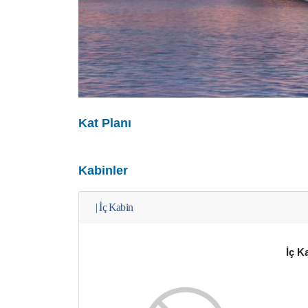
Kat Planı
Kabinler
|
İç Kabin
İç K