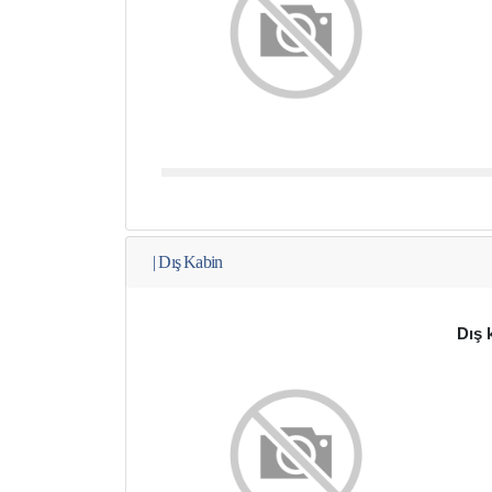
|
Dış Kabin
Dış 