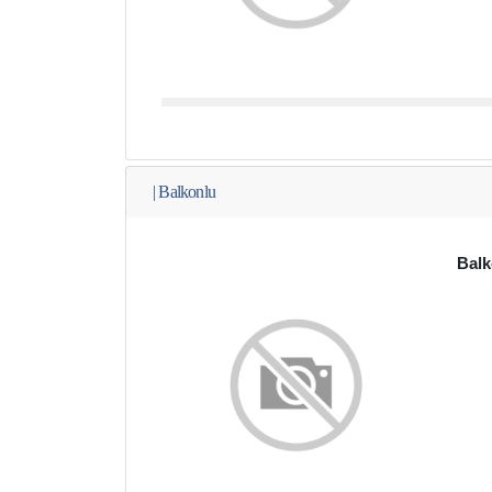
|
Balkonlu
Balk