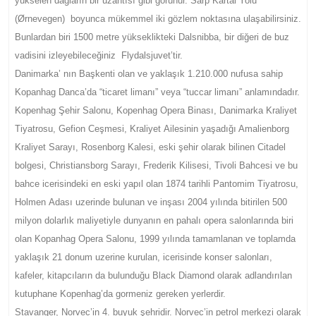
yükselen dağların bir uzantısı gibi görünür. Sarp Kartal Yolu
(Ørnevegen) boyunca mükemmel iki gözlem noktasına ulaşabilirsiniz.
Bunlardan biri 1500 metre yükseklikteki Dalsnibba, bir diğeri de buz
vadisini izleyebileceğiniz Flydalsjuvet’tir.
Danimarka’ nın Başkenti olan ve yaklaşık 1.210.000 nufusa sahip
Kopanhag Danca’da “ticaret limanı” veya “tuccar limanı” anlamındadır.
Kopenhag Şehir Salonu, Kopenhag Opera Binası, Danimarka Kraliyet
Tiyatrosu, Gefion Ceşmesi, Kraliyet Ailesinin yaşadığı Amalienborg
Kraliyet Sarayı, Rosenborg Kalesi, eski şehir olarak bilinen Citadel
bolgesi, Christiansborg Sarayı, Frederik Kilisesi, Tivoli Bahcesi ve bu
bahce icerisindeki en eski yapıl olan 1874 tarihli Pantomim Tiyatrosu,
Holmen Adası uzerinde bulunan ve inşası 2004 yılında bitirilen 500
milyon dolarlık maliyetiyle dunyanın en pahalı opera salonlarında biri
olan Kopanhag Opera Salonu, 1999 yılında tamamlanan ve toplamda
yaklaşık 21 donum uzerine kurulan, icerisinde konser salonları,
kafeler, kitapcıların da bulunduğu Black Diamond olarak adlandırılan
kutuphane Kopenhag’da gormeniz gereken yerlerdir.
Stavanger, Norvec’in 4. buyuk şehridir. Norvec’in petrol merkezi olarak