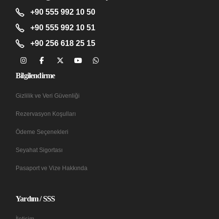
+90 555 992 10 50
+90 555 992 10 51
+90 256 618 25 15
Bilgilendirme
Gizlilik ve Veri Güvenliği
Rezervasyon Koşulları
Ödeme Seçenekleri
Seyahat Sigortası
Pasaport ve Vize Hakkında
Yardım / SSS
İletişim