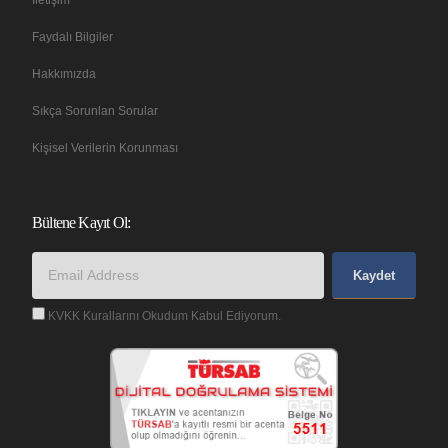
Faydalı Bilgiler
Hakkımızda
Sıkça Sorunlan Sorular
Kişisel Verilerin Korunması
Bültene Kayıt Ol:
Kaydet
KVKK Kurallarını Okudum Kabul Ediyorum.