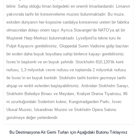
bilinir. Sahip olduğu liman bolgedeki en onemli limanlardandır. Limanın
yakınında tarihi bir konserveleme muzesi bulunmaktadır. Bu muze,
eskiden dunyanın her koşesine sardalya konservesi ureten bir fabrika
olmasından dolayı onem taşır. Ayrıca Stavanger’de NATO’ya ait bir
Muşterek Harp Merkezi bulunmaktadır. Lysefjord’ta tekne turu ile
Pulpit Kayasını gorebilirsiniz, Gloppedal Suren Vadisine gidip bazıları
bir evden daha buyuk boyutlara sahip binlerce kayayı gorebilirsiniz.
İsvec’in başkenti ve en buyuk şehridir. Stockholm 810,120’lik kent
nufusu, 1,3 milyonluk cevre nufusu ve toplamda 2 milyonluk nufusu
ile İsvec’in en buyuk kentidir. Stokholm tarihi kentini gezmeye tarihi
ahşap ve renkli evlerden başlayabilirsiniz. Ardından Stokholm Sarayı,
Stokholm Belediye Binası ve Meydanı, Kraliyet Drama Tiyatrosu, 86
m uzunluğundaki Sodertorn kulesi, Kungstradgarden Parkı, İsvec
Ulusal Muzesi, İskandinav Muzesi ve Stokholm Opera Salonu
gorulmeye değer yerlerdendir.
Bu Destinasyona Ait Gemi Turları için Aşağıdaki Butonu Tıklayınız