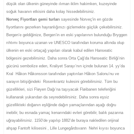
düşük olan ülkenin güneyinde ılıman iklim hakimken, kuzeyinde
soğuk havanın etkisini daha kolay hissedebilirsiniz.
Norveç Fiyortları gemi turları
sayesinde Norveç'in en gözde
fiyortlarını gezerken hayranlığınızı gizlemekte güçlük çekebilirsiniz.
Bergen’e geldiğinize, Bergen’in en eski yapılarının bulunduğu Bryggen
rıhtımı boyunca uzanan ve UNESCO tarafından koruma altında olup
ülkenin en eski ortaçağ yapıları olarak kabul edilen Hanseatic
bölgesini gezebilirsiniz. Daha sonra Orta Çağ’da Hanseatic Birliği’nin
gücünü sembolize eden, Kraliyet Sarayı’nın içinde bulunan 14. yy’da
Kral Håkon Håkonsson tarafından yaptırılan Håkon Salonu’nu ve
sarayın bitişiğindeki Rosenkrantz kulesini görebilirsiniz. Tüm bu
güzellikleri, sizi Fløyen Dağı’na taşıyacak Fløibanen teleferiğini
kullanarak yukarıdan da seyredebilirsiniz. Daha sonra eşsiz
güzellikteki doğanın eşliğinde dağın yamaçlarından aşağı doğru
inebilir, bu esnada yamaç kenarındaki evleri görebilir, balık pazarına
uğrayabilirsiniz. 1150’de yapılıp 1882’de buraya nakledilen orijinal
ahşap Fantoft kilisesini , Lille Lungegårdsvann Nehri kıyısı boyunca