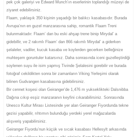
pek çok galeriyi ve Edward Munch’ın eserlerinin toplandığı müzeyi de
ziyaret edebilirsiniz.
Flaam, yaklaşık 350 kişinin yaşadığı bir balıkcı kasabasıdır. Burada
Avrupa’nın en guzel manzarasına sahip, romantik Flaam Treni
bulunmaktadır. Flaam’ dan bu eski ahşap trene binip Mirydal’ a
gidebillir, ve 2 rakımlı Flaam’ dan 866 rakımlı Mirydal’ a giderken
şelaleler, vadiler, kucuk kasaba ve koylerden gecerken belleğinize
muhteşem goruntuler katarsınız. Daha sonrasında iceni guzelleştirdiği
soylenen suyu ile isim yapmış Tivinde Şelalesini gorebilir ve burada
fotoğraf cekildikten sonra bir zamanların Viking Yerleşimi olarak
bilinen Gudvangen kasabasına gidebilirsiniz.
Bir cennet koşesi olan Geiranger’de 1,476 m yukseklikteki Dalsnibba
Dağına cıkıp esşiz manzaranın keyfini cıkarabilirsiniz. Sonrasında
Unesco Kultur Mirası Listesinde yer alan Geiranger Fiyordunda tekne
gezisi yapabilir, rıhtımın bulunduğu yerdeki yerel mağazalarda
alışveriş yapabilirsiniz.
Geiranger Fiyordu’nun küçük ve sıcak kasabası Hellesylt arkasında