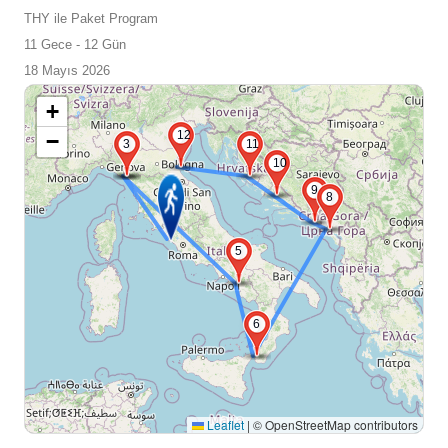
THY ile Paket Program
11 Gece - 12 Gün
18 Mayıs 2026
+
12
−
2
3
11
10
9
8
5
6
Leaflet
|
© OpenStreetMap contributors