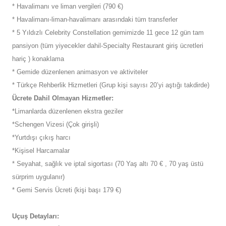
* Havalimanı ve liman vergileri (790 €)
* Havalimanı-liman-havalimanı arasındaki tüm transferler
* 5 Yıldızlı Celebrity Constellation gemimizde 11 gece 12 gün tam
pansiyon (tüm yiyecekler dahil-Specialty Restaurant giriş ücretleri
hariç ) konaklama
* Gemide düzenlenen animasyon ve aktiviteler
* Türkçe Rehberlik Hizmetleri (Grup kişi sayısı 20’yi aştığı takdirde)
Ücrete Dahil Olmayan Hizmetler:
*Limanlarda düzenlenen ekstra geziler
*Schengen Vizesi (Çok girişli)
*Yurtdışı çıkış harcı
*Kişisel Harcamalar
* Seyahat, sağlık ve iptal sigortası (70 Yaş altı 70 € , 70 yaş üstü
sürprim uygulanır)
* Gemi Servis Ücreti (kişi başı 179 €)
Uçuş Detayları: