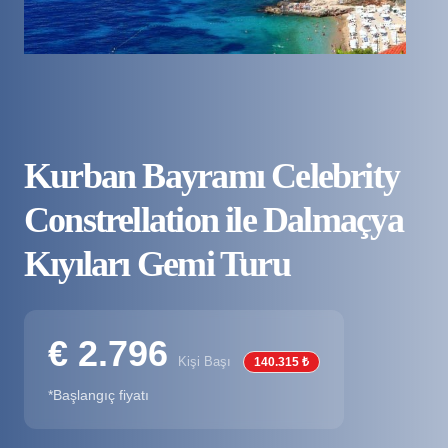
Kurban Bayramı Celebrity
Constrellation ile Dalmaçya
Kıyıları Gemi Turu
€ 2.796
Kişi Başı
140.315 ₺
*Başlangıç fiyatı