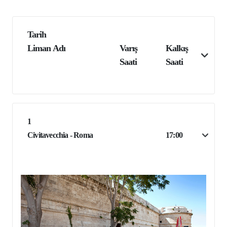
Tarih
Liman Adı
Varış
Kalkış
Saati
Saati
1
Civitavecchia - Roma
17:00