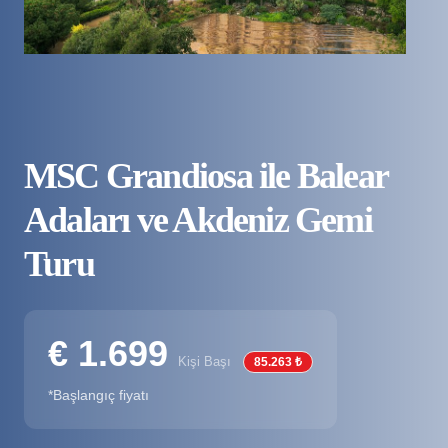
MSC Grandiosa ile Balear
Adaları ve Akdeniz Gemi
Turu
€ 1.699
Kişi Başı
85.263 ₺
*Başlangıç fiyatı