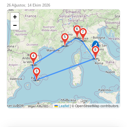
26 Ağustos; 14 Ekim 2026
+
−
6
7
5
8
4
3
Leaflet
|
© OpenStreetMap contributors