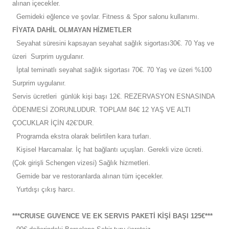
alınan içecekler.
Gemideki eğlence ve şovlar. Fitness & Spor salonu kullanımı.
FİYATA DAHİL OLMAYAN HİZMETLER
Seyahat süresini kapsayan seyahat sağlık sigortası30€. 70 Yaş ve
üzeri Surprim uygulanır.
İptal teminatlı seyahat sağlık sigortası 70€. 70 Yaş ve üzeri %100
Surprim uygulanır.
Servis ücretleri günlük kişi başı 12€. REZERVASYON ESNASINDA
ÖDENMESİ ZORUNLUDUR. TOPLAM 84€ 12 YAŞ VE ALTI
ÇOCUKLAR İÇİN 42€’DUR.
Programda ekstra olarak belirtilen kara turları.
Kişisel Harcamalar. İç hat bağlantı uçuşları. Gerekli vize ücreti.
(Çok girişli Schengen vizesi) Sağlık hizmetleri.
Gemide bar ve restoranlarda alınan tüm içecekler.
Yurtdışı çıkış harcı.
***CRUISE GUVENCE VE EK SERVIS PAKETİ KİŞİ BAŞI 125€***