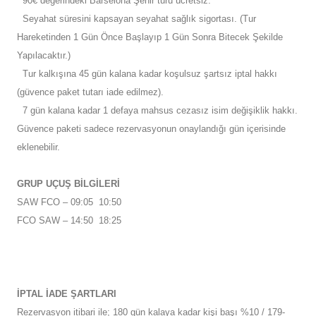
90€ değerindeki Barselona Şehir turu ücretsiz.
Seyahat süresini kapsayan seyahat sağlık sigortası. (Tur
Hareketinden 1 Gün Önce Başlayıp 1 Gün Sonra Bitecek Şekilde
Yapılacaktır.)
Tur kalkışına 45 gün kalana kadar koşulsuz şartsız iptal hakkı
(güvence paket tutarı iade edilmez).
7 gün kalana kadar 1 defaya mahsus cezasız isim değişiklik hakkı.
Güvence paketi sadece rezervasyonun onaylandığı gün içerisinde
eklenebilir.
GRUP UÇUŞ BİLGİLERİ
SAW FCO – 09:05 10:50
FCO SAW – 14:50 18:25
İPTAL İADE ŞARTLARI
Rezervasyon itibari ile; 180 gün kalaya kadar kişi başı %10 / 179-