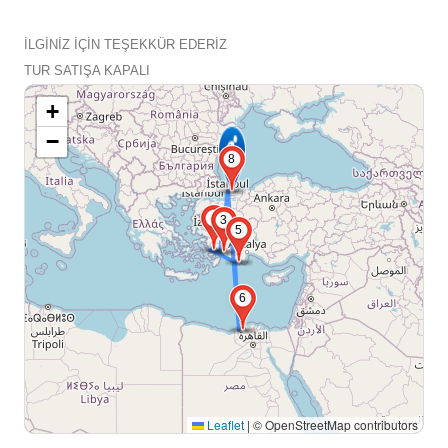
İLGİNİZ İÇİN TEŞEKKÜR EDERİZ
TUR SATIŞA KAPALI
+
−
8
4
3
5
6
Leaflet
|
© OpenStreetMap contributors