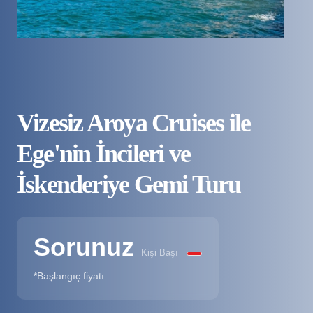
Vizesiz Aroya Cruises ile
Ege'nin İncileri ve
İskenderiye Gemi Turu
Sorunuz
Kişi Başı
*Başlangıç fiyatı