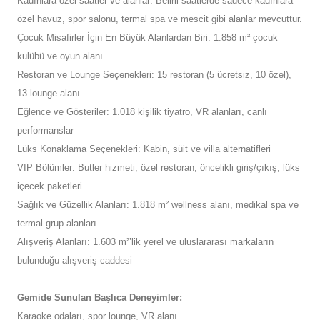
Kadınlara özel saatler ve alanlar: Belirli saatlerde sadece kadınlara
özel havuz, spor salonu, termal spa ve mescit gibi alanlar mevcuttur.
Çocuk Misafirler İçin En Büyük Alanlardan Biri: 1.858 m² çocuk
kulübü ve oyun alanı
Restoran ve Lounge Seçenekleri: 15 restoran (5 ücretsiz, 10 özel),
13 lounge alanı
Eğlence ve Gösteriler: 1.018 kişilik tiyatro, VR alanları, canlı
performanslar
Lüks Konaklama Seçenekleri: Kabin, süit ve villa alternatifleri
VIP Bölümler: Butler hizmeti, özel restoran, öncelikli giriş/çıkış, lüks
içecek paketleri
Sağlık ve Güzellik Alanları: 1.818 m² wellness alanı, medikal spa ve
termal grup alanları
Alışveriş Alanları: 1.603 m²’lik yerel ve uluslararası markaların
bulunduğu alışveriş caddesi
Gemide Sunulan Başlıca Deneyimler:
Karaoke odaları, spor lounge, VR alanı