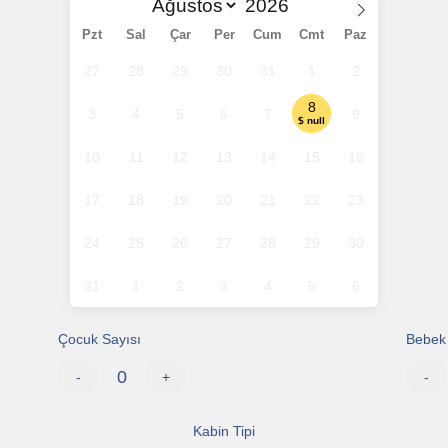
Pzt
Sal
Çar
Per
Cum
Cmt
Paz
27
28
29
30
31
1
2
8
3
4
5
6
7
9
$ null
10
11
12
13
14
15
16
17
18
19
20
21
22
23
24
25
26
27
28
29
30
31
1
2
3
4
5
6
Çocuk Sayısı
Bebek 
-
+
-
Kabin Tipi