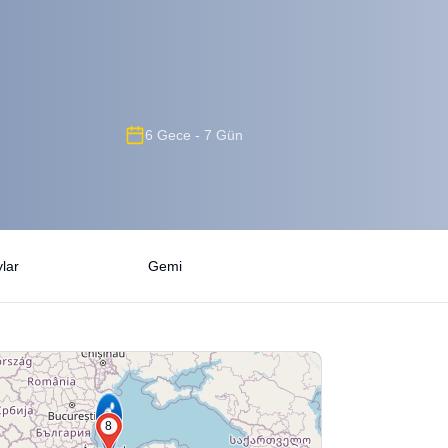
6 Gece - 7 Gün
lar
Gemi
8