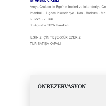
İSTANBUL ÇIKIŞLI
Aroya Cruises ile Ege'nin İncileri ve İskenderiye G
İstanbul -
1 gece İskenderiye - Kaş - Bodrum - M
6 Gece - 7 Gün
08 Ağustos 2026 Hareketli
İLGİNİZ İÇİN TEŞEKKÜR EDERİZ
TUR SATIŞA KAPALI
ÖN REZERVASYON