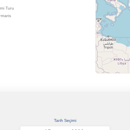
emi Turu
armaris
Tarih Seçimi