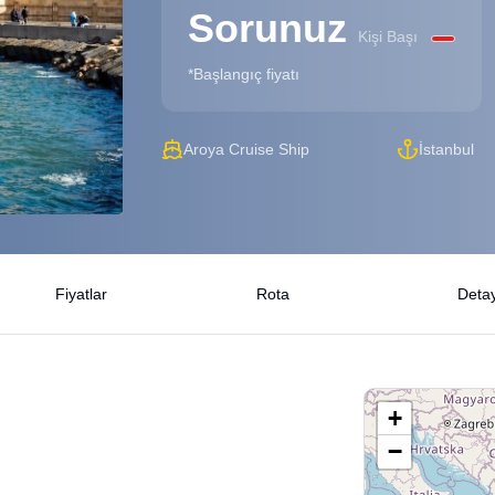
Sorunuz
Kişi Başı
*Başlangıç fiyatı
Aroya Cruise Ship
İstanbul
Fiyatlar
Rota
Detay
+
−