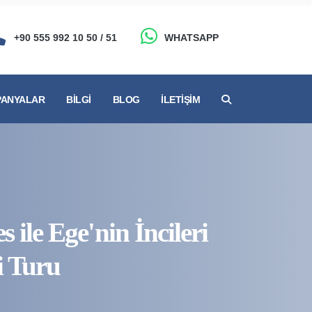
+90 555 992 10 50 / 51
WHATSAPP
ANYALAR
BILGI
BLOG
İLETIŞIM
 ile Ege'nin İncileri
i Turu