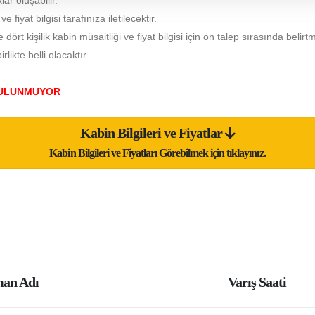
lar oluşabilir.
fiyat bilgisi tarafınıza iletilecektir.
e dört kişilik kabin müsaitliği ve fiyat bilgisi için ön talep sırasında belirt
likte belli olacaktır.
 BULUNMUYOR
Kabin Bilgileri ve Fiyatlar
Kabin Bilgileri ve Fiyatları Görebilmek için tıklayınız.
an Adı
Varış Saati