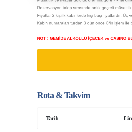
Müsaitlik ve fiyatlar doluluk oranına göre +/- farklılık
Rezervasyon talep sırasında anlık geçerli müsaitlik ve 
Fiyatlar 2 kişilik kabinlerde kişi başı fiyatlardır. Üç v
Kabin numaraları turdan 3 gün önce C/in işlem ile bir
NOT : GEMİDE ALKOLLÜ İÇECEK ve CASINO
Rota & Takvim
Tarih
Lim