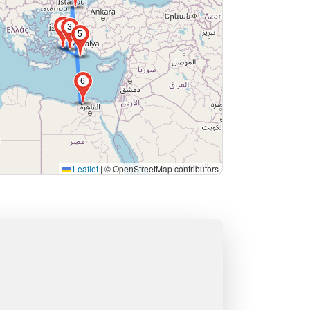
4
3
5
6
Leaflet
|
© OpenStreetMap contributors