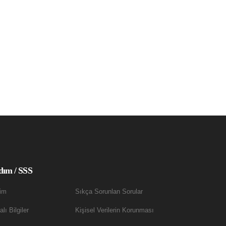
dım / SSS
şim
Sıkça Sorunlan Sorular
lı Bilgiler
Kişisel Verilerin Korunması