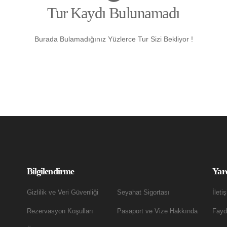
Tur Kaydı Bulunamadı
Burada Bulamadığınız Yüzlerce Tur Sizi Bekliyor !
Bilgilendirme
Yar
Gizlilik ve Veri Güvenliği
Seyahat Sigortası
İleti
Rezervasyon Koşulları
Pasaport ve Vize Hakkında
Fayda