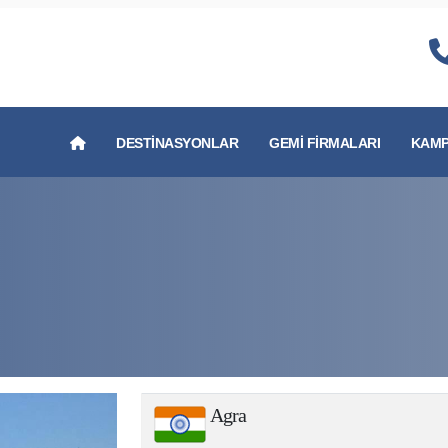
DESTINASYONLAR
GEMI FIRMALARI
KAMP
Agra