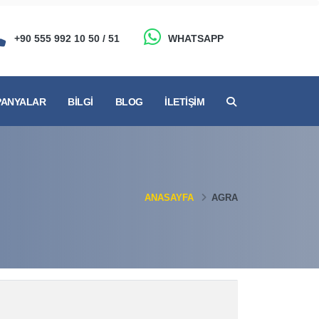
+90 555 992 10 50 / 51
WHATSAPP
ANYALAR
BILGI
BLOG
İLETIŞIM
ANASAYFA
AGRA