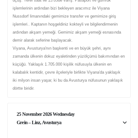
uçuş. Yerel saat ile 13:05de varış. Pasaport ve gümrük
işlemlerinin ardından bizi bekleyen aracımız ile Viyana
Nussdorf limanındaki
gemimize transfer ve gemimize
giriş
işlemleri.. Kaptanın hoşgeldiniz kokteyli ve bilgilendirmenin
ardından akşam yemeği. Gemimiz akşam yemeği esnasında
demir alarak seferine başlayacak.
Viyana, Avusturya'nın başkenti ve en büyük şehri, aynı
zamanda ülkenin dokuz eyaletinden yüzölçümü bakımından en
küçüğü. Yaklaşık 1.705.000 kişilik nüfusuyla ülkenin en
kalabalık kentidir, çevre ilçeleriyle birlikte Viyana'da yaklaşık
iki milyon insan yaşar, ki bu da Avusturya nüfusunun yaklaşık
dörtte biridir.
25 November 2026 Wednesday
Grein – Linz, Avusturya