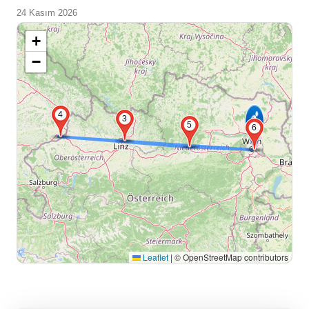
24 Kasım 2026
+
−
4
3
5
6
Leaflet
|
© OpenStreetMap contributors