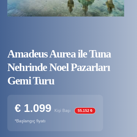
Amadeus Aurea ile Tuna
Nehrinde Noel Pazarları
Gemi Turu
€ 1.099
Kişi Başı
55.152 ₺
*Başlangıç fiyatı