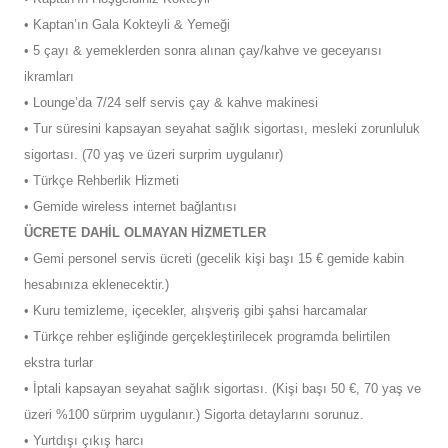
• Kaptan’ın Gala Kokteyli & Yemeği
• 5 çayı & yemeklerden sonra alınan çay/kahve ve geceyarısı
ikramları
• Lounge’da 7/24 self servis çay & kahve makinesi
• Tur süresini kapsayan seyahat sağlık sigortası, mesleki zorunluluk
sigortası. (70 yaş ve üzeri surprim uygulanır)
• Türkçe Rehberlik Hizmeti
• Gemide wireless internet bağlantısı
ÜCRETE DAHİL OLMAYAN HİZMETLER
• Gemi personel servis ücreti (gecelik kişi başı 15 € gemide kabin
hesabınıza eklenecektir.)
• Kuru temizleme, içecekler, alışveriş gibi şahsi harcamalar
• Türkçe rehber eşliğinde gerçekleştirilecek programda belirtilen
ekstra turlar
• İptali kapsayan seyahat sağlık sigortası. (Kişi başı 50 €, 70 yaş ve
üzeri %100 sürprim uygulanır.) Sigorta detaylarını sorunuz.
• Yurtdışı çıkış harcı