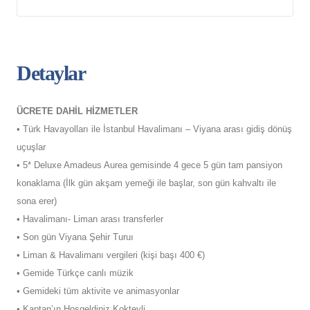
Detaylar
ÜCRETE DAHİL HİZMETLER
• Türk Havayolları ile İstanbul Havalimanı – Viyana arası gidiş dönüş
uçuşlar
• 5* Deluxe Amadeus Aurea gemisinde 4 gece 5 gün tam pansiyon
konaklama (İlk gün akşam yemeği ile başlar, son gün kahvaltı ile
sona erer)
• Havalimanı- Liman arası transferler
• Son gün Viyana Şehir Turuı
• Liman & Havalimanı vergileri (kişi başı 400 €)
• Gemide Türkçe canlı müzik
• Gemideki tüm aktivite ve animasyonlar
• Kaptan’ın Hoşgeldiniz Kokteyli